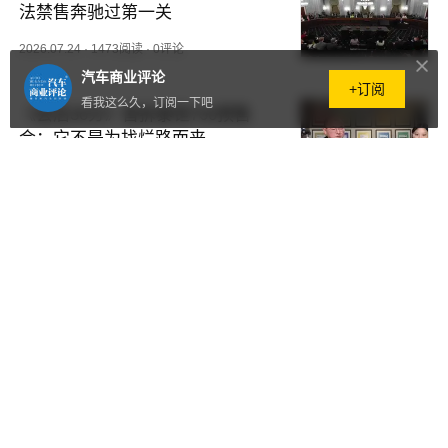
法禁售奔驰过第一关
2026.07.24
·
1473阅读
·
0评论
汽车商业评论
+订阅
看我这么久，订阅一下吧
《会后30分》首拆泰钽700预售
会：它不是为找烂路而来
2026.07.23
·
1416阅读
·
0评论
吉利银河TT Ultra开启预售 预售价
20.98万元 限量999台
2026.07.23
·
1378阅读
·
0评论
中国汽车“价值竞争”的胜利，问界
登顶中国汽车品牌价值榜TOP 1
2026.07.22
·
2202阅读
·
0评论