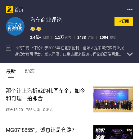
首页
汽车商业评论
+订阅
2.4亿+
1.1万
1438
1004
阅读
内容
订阅
获赞
《汽车商业评论》于2006年在北京创刊，创始人是中国资深商业报
道记者贾可博士。是以严肃、庄重态度来报道与评论的高端商业媒
体。
查看注册信息
最新
动态
那个让上汽折戟的韩国车企，如今
和奇瑞一拍即合
昨天13:20
·
785阅读
·
0评论
MG07“8855”，诚意还是套路？