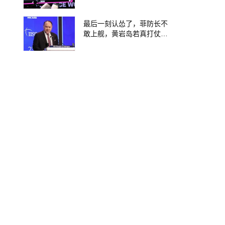
斌
最后一刻认怂了，菲防长不
敢上舰，黄岩岛若真打仗，
结局难逃4字