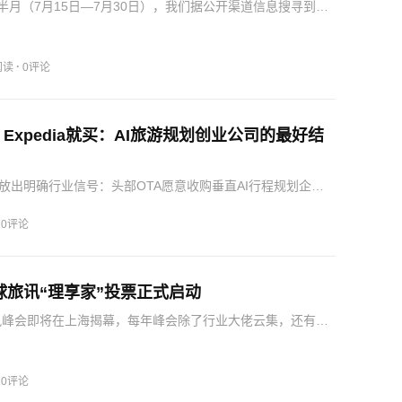
下半月（7月15日—7月30日），我们据公开渠道信息搜寻到了
本动态，分为收并购与投融资两部分。收购方背景：中信资
费领域并购的投资机构被收购方核心业务：沪市主板文旅上
·
阅读
0评论
Expedia就买：AI旅游规划创业公司的最好结
放出明确行业信号：头部OTA愿意收购垂直AI行程规划企
辅助旅行规划已经从概念测试，升级为具备战略价值的核心赛
团队融入大型集团之后，创新活力能否维持；对话式AI工具
·
0评论
环球旅讯“理享家”投票正式启动
旅讯峰会即将在上海揭幕，每年峰会除了行业大佬云集，还有一
”从不缺席。在环球旅讯平台上有一群优秀的评论员，持续为行
度洞察。自2015年开始评选的环球旅讯“理享家”，是由环球
·
0评论