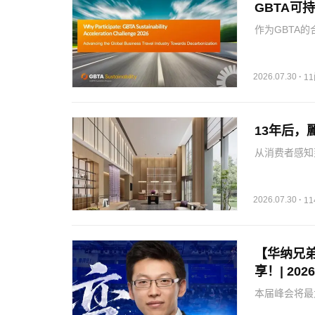
GBTA可
作为GBTA
么、为什么参
份企业报告，
并与全…
2026.07.30
·
1
13年后
从消费者感知
会员、数字化
能力体系。麗
牌…
2026.07.30
·
1
【华纳兄弟
享！| 20
本届峰会将最
头部企业CE