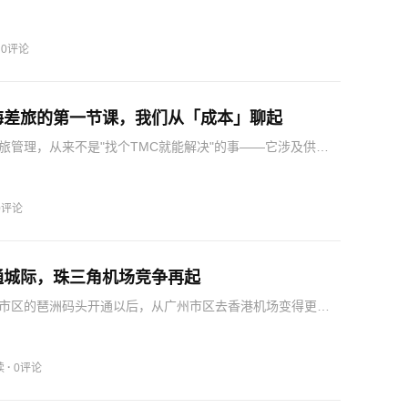
方式进入年轻人的体验。这也是璞隐对于东方旅居的一种理
化并不是固定的符号，而是一种能够随着城市、空间和生活
的体…
·
0评论
海差旅的第一节课，我们从「成本」聊起
旅管理，从来不是"找个TMC就能解决"的事——它涉及供应
化管控、政策制定、成本分析、合规风险、可持续管理六个
节。这6个模块，对应的是出海企业从0到1、从1到N的全阶
0评论
通城际，珠三角机场竞争再起
市区的琶洲码头开通以后，从广州市区去香港机场变得更加
吸引了一些有需要的旅客。我们可以看到，推广「坐城际去
，也是在推广那座机场；而随着「坐城际去广州（深圳）机
的想…
·
读
0评论