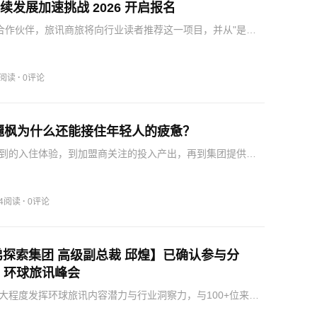
持续发展加速挑战 2026 开启报名
的合作伙伴，旅讯商旅将向行业读者推荐这一项目，并从"是什
加、如何参加"做一一梳理。完成评估后，参与企业将获得一
包含整体成熟度得分，以及4大维度、15项实践的细分得分，
·
1阅读
0评论
，麗枫为什么还能接住年轻人的疲惫？
到的入住体验，到加盟商关注的投入产出，再到集团提供的
和运营支撑，麗枫酒店4.0形成了一套围绕“自在体验”的完整
枫酒店4.0提供了一种新的样本：以13年积累的“自然自在”品
·
14阅读
0评论
探索集团 高级副总裁 邱煌】已确认参与分
26 环球旅讯峰会
大程度发挥环球旅讯内容潜力与行业洞察力，与100+位来自
O、行业分析师、细分领域项目操盘者等旅业大咖一起，去进