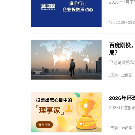
2026年7月
以下旅游业资
本旗下专注消
市公司…
·
前天12:00
33
百度刚投，
局？
但这笔收购释
业，证明AI
道。独立创业
·
3天前
12阅读
究竟能带来…
2026年
2026环球
个“神秘大奖
业发展输出深
旅…
·
3天前
39阅读