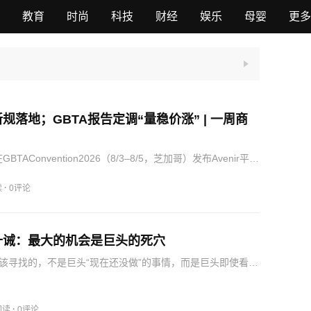
教育
时尚
科技
财经
娱乐
母婴
更多
规落地；GBTA报告定调“量稳价涨” | 一周商
el在GBTAConvention2026（8/3–8/5，芝加哥）发布Avenir平台
包括：AskAvenir——自然语言差旅支出分析；多智能体AI
Spotn…
·
读
0评论
十诫：最大的机会是巨头的死穴
该寻找的，不是巨头“现在还没做”的事情，而是巨头即使看到
做的事情。未来竞争的关键，不只是“谁完成预订”，而是谁掌
I旅行记忆”——也就是AI长期积累的旅行偏好、消费习惯和体
·
阅读
0评论