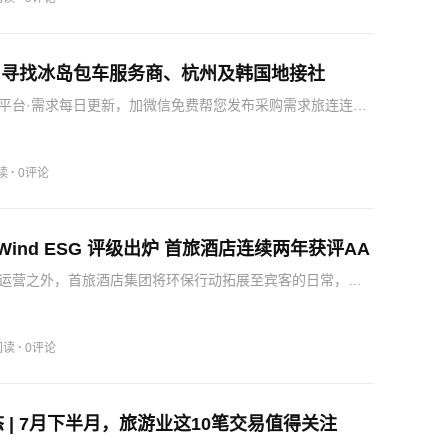
| 寻找冰岛包车服务商、杭州及韩国地接社
平台·需求每日更新，加微信免费帮您发布采购需求旅连连商
购需求如下——酒店好一点，预留一定的时间自由活动，第
天的晚餐要聚餐。寻找可承接100人左右企业团建的韩国地接
·
读
0评论
度Wind ESG 评级出炉 首旅酒店连续两年获评AA
运营之外，首旅酒店集团将环保行动拓展至宾客的日常，携
蚁森林共同发起多项绿色低碳倡议，以双向激励打通企业减
行为的联结通道。从企业自身实践到推动行业共识与供应链
旅酒…
·
阅读
0评论
 | 7月下半月，旅游业这10笔交易值得关注