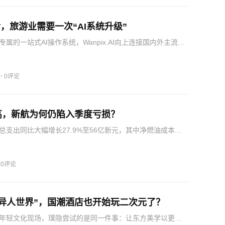
之后，旅游业需要一次“AI系统升级”
属的一站式AI操作系统，Wanpix.AI向上连接国内外主流大
接企业知识库、业务系统和工作流程，通过统一的AI工作平
gent能够协同完成复杂业务，而不是各自独立运行。从帮…
·
0评论
高，新航为何仍陷入季度亏损？
总支出同比大幅增长27.9%至56亿新元，其中净燃油成本同
5%，达到22.5亿新元。塔塔集团董事长表示，转型周期延长主要
件供应链持续受阻，同时公司仍需推进旧有系统、企业文
·
0评论
“异人世界”，国潮酒店也开始玩二次元了？
年轻文化现场，璞隐尝试的是同一件事：让东方美学以更轻