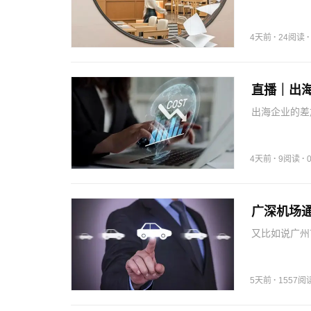
松、更自然的
解——东方文
方式不断生长
·
4天前
24阅读
直播｜出
出海企业的差
商策略、系统
相互咬合的环
段差旅能…
·
·
4天前
9阅读
广深机场
又比如说广州
方便，因此也
机场」的本身
场也很方便」
·
5天前
1557阅