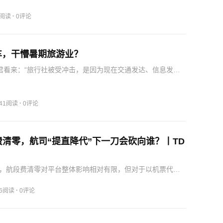
问题，在现场完成一次方向校准——从行业趋势判断，到可
·
6阅读
0评论
车，干懵暑期旅游业？
君看来：“旅行社被受冲击，是因为现在交通发达、信息发达
可以利用信息差去赚钱，现在大家直接开个车就能自己玩，
团，紧接着飞机高铁也省了。”除此之外，传统文旅行业常年
…
·
641阅读
0评论
费清零，航司“提直降代”下一刀会砍向谁？丨TD
言，航段费清零对平台整体影响相对有限，但对于以机票代理
收入的TMC来说，如果航段费继续收缩，其生存空间将会进
从历史经验来看，航司削减代理佣金并不会终结分销渠道，
·
26阅读
0评论
…