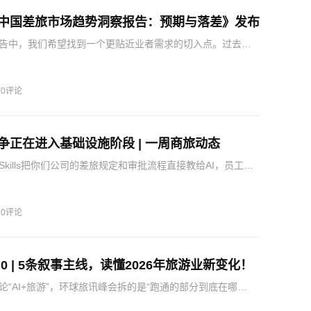
Q2中国差旅市场趋势洞察报告：预期与落差》发布
告中，我们希望找到一个更贴近业者需求的切入点。过去两
追踪两条线索的变化——企业方的差旅管理如何演进，服务
力如何响应。如果说2026年Q1报告的主题是"需求在升级、
·
0评论
 竞争正在进入基础设施阶段 | 一周商旅动态
kills把你们公司的差旅规定和审批流程直接教给AI，员工一
就先按规矩查，超标、违规在开口阶段就被拦住，不用等订完
。差旅负责人关注：要去伊比利亚市场、或者经里斯本中转
·
0评论
.0 | 5条叙事主线，读懂2026年旅游业新变化！
论“AI+旅游”，环球旅讯峰会拆的是“跑通的部分到底在哪
决策者而言，真正的参会价值不在于听了多少观点，而在于带