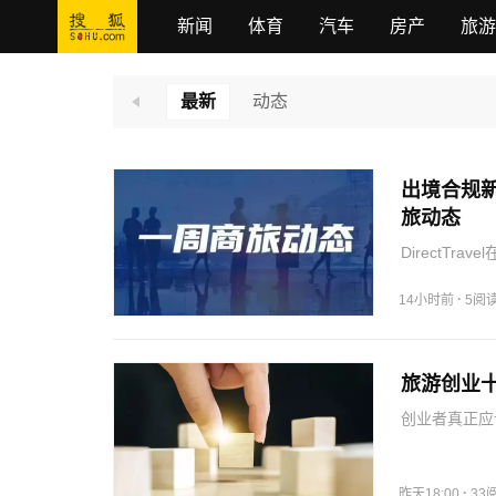
新闻
体育
汽车
房产
旅游
最新
动态
出境合规新
旅动态
DirectTrav
重大升级，核心
架构整合（接入
·
14小时前
5阅
旅游创业
创业者真正应
了，也很难去
握用户的“A
验…
·
昨天18:00
33