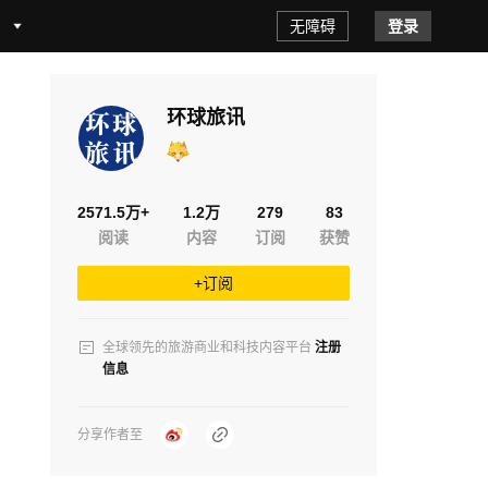
无障碍
登录
环球旅讯
2571.5万+
1.2万
279
83
阅读
内容
订阅
获赞
+订阅
全球领先的旅游商业和科技内容平台
注册
信息
分享作者至