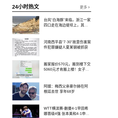
24小时热文
更多
台风“白海豚”来临，浙江一家
四口走在海边堤坝上，其中9
岁男孩被巨浪卷入海中，搜
救仍在进行
河南西平县“7·30”故意伤害案
件犯罪嫌疑人夏某钢被抓获
搬家报价570元，搬到楼下交
5060元才肯搬上楼！女子傻
眼了……
阿媒：梅西父亲豪尔赫在阿
根廷去世 享年68岁
WTT横滨赛-蒯曼4-1早田希
娜晋级4强 张本美和4-1申裕