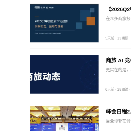
《2026
在众多商旅报
年，我们持续
方的服务与能
生意在转型…
·
5天前
13阅读
商旅 AI
更实在的是，S
张嘴问，AI
了再人工去扯
南美…
·
6天前
28阅读
峰会日程2
当全球都在讨
里”。对旅游