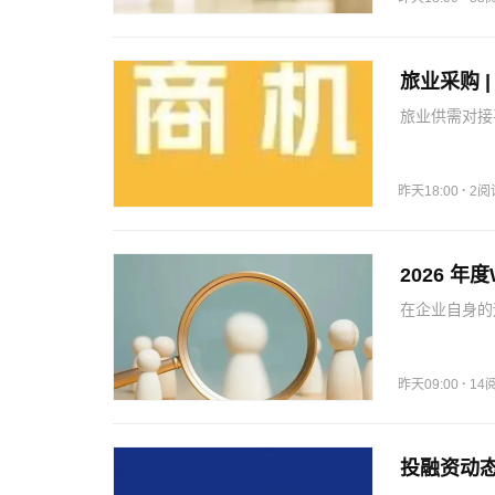
旅业采购 
旅业供需对接
机广场近期采
一天和最后一
如果您也有…
·
昨天18:00
2阅
2026 年
在企业自身的
手支付宝及蚂
碳与宾客绿色
共同提升，首
·
昨天09:00
14
投融资动态