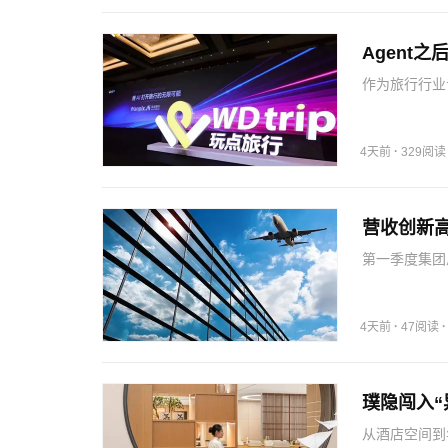
Agent
作为旅行行业专
模型，向下连
台，让不同A
·
4天前
329阅读
营收创新
第一季度集团
比激增78.
由于关键零部
化…
·
4天前
47阅读
璞隐闯入
从酒店空间到