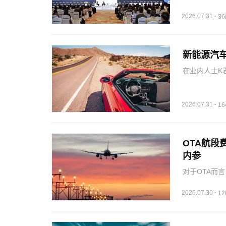
着自己业务的
对照的实践…
2026.07.31
·
3
新能源汽
在业内人士K
了，不像以前
根本不需要报
积攒的经营弊
2026.07.31
·
1
OTA航段
内参
对于OTA而
业务作为主营
一步被挤压。
2026.07.30
·
1
未来TMC竞