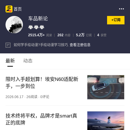
首页
车品新论
+订阅
2515.4万+
202
5.2万
4
阅读
内容
订阅
获赞
如何学手绘动漫?手绘动漫学习技巧.
查看注册信息
最新
动态
限时入手超划算！埃安N60适配新
手，一步到位
2026.06.17
·
26阅读
·
0评论
技术终将平权，品牌才是smart真
正的底牌