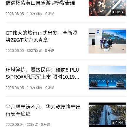
偶遇杨紫黄山自驾游 #杨紫奇瑞
00:14
2026.06.05
·
1.0万阅读
·
0评论
GT伟大的旅行正式出发，全新腾
势Z9GT实力见真章
2026.06.05
·
3027阅读
·
0评论
环塔淬炼、赛级民用！瑞虎8 PLU
S/PRO非凡冠军上市 限时10.19万
元起
2026.06.05
·
1.0万阅读
·
0评论
平凡坚守铸不凡，华为乾崑恪守出
行安全底线
01:01
2026.06.04
·
22阅读
·
0评论