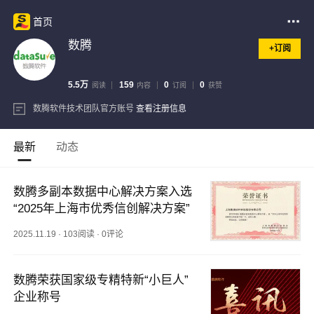
首页
数腾
+订阅
5.5万
159
0
0
阅读
内容
订阅
获赞
数腾软件技术团队官方账号
查看注册信息
最新
动态
数腾多副本数据中心解决方案入选
“2025年上海市优秀信创解决方案”
2025.11.19
·
103阅读
·
0评论
数腾荣获国家级专精特新“小巨人”
企业称号