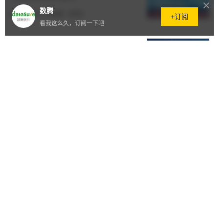
数腾
2024.05.29
·
57阅读
·
0评论
+订阅
看我这么久，订阅一下吧
权威认可！数腾入选金融信创生态
实验室「金融信创优秀解决方案」
2024.04.02
·
41阅读
·
0评论
再获认可！数腾入选“2023年数据
安全优秀案例”
2024.02.29
·
47阅读
·
0评论
喜报！数腾入选“央国企上云用云
典型案例”名单
2024.01.23
·
54阅读
·
0评论