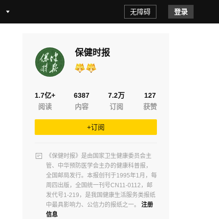
无障碍
登录
保健时报
1.7亿+
6387
7.2万
127
阅读
内容
订阅
获赞
+订阅
《保健时报》是由国家卫生健康委员会主
管、中华预防医学会主办的健康科普报，
全国邮局发行。本报创刊于1995年1月，每
周四出版，全国统一刊号CN11-0112，邮
发代号1-219，是我国健康生活服务类报纸
中最具影响力、公信力的报纸之一。
注册
信息