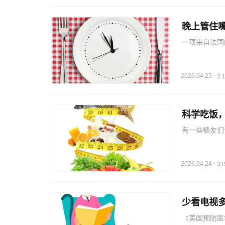
晚上管住
一项来自法国
和最后一餐早
防心血管病；
者进行的一项
2026.04.25
·
2
科学吃饭
有一些糖友们
体不进食碳水
质，若酮体在
腹痛、乏力等
2026.04.24
·
3
少看电视
《美国预防医