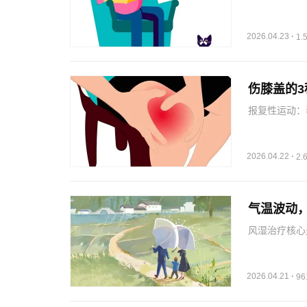
视）会增加患
保护作用。北
年的中国多中
2026.04.23
·
1
伤膝盖的
报复性运动：
冬天，平时没
是不足的，突
不要继续运动
2026.04.22
·
2
气温波动
风湿治疗核心
效果。不管是
本。需要明确
需要在医生指
2026.04.21
·
9