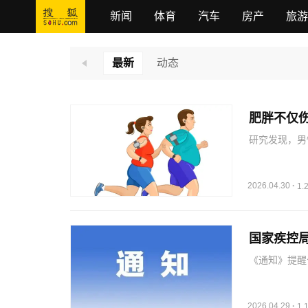
新闻
体育
汽车
房产
旅游
最新
动态
肥胖不仅伤
研究发现，男
与男性肌肉量
与所有心血管
病和死亡风险
2026.04.30
·
1
国家疾控局
《通知》提醒
分析研判我国
行水平，但需
型流感、猴痘
2026.04.29
·
1