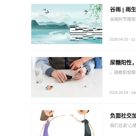
谷雨 | 
谷雨时节降雨
气候特点进行
好才能化湿、
有助调理身体
2026.04.20
·
3
尿糖阳性，
。随着新型降糖
列净类药物，
者在常规体检
…
2026.04.19
·
3
负面社交
我们总说“心
耗不已的负面