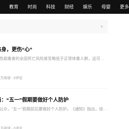
教育
时尚
科技
财经
娱乐
母婴
更多
身，更伤“心”
性超重者的全因死亡风险甚至略低于正常体重人群，这可能
相对较高、基础代谢率略高有关；而女性则完全相反，肥胖
结局的风险升高均密切相关，尤其是重度肥胖时，心血管疾
的“…
·
.2万阅读
0评论
：“五一”假期要做好个人防护
公众，“五一”假期前后要做好个人防护。《通知》指出，综合
多渠道疫情监测数据，目前急性呼吸道传染病已进入较低流
警惕新冠病毒变异可能引发的疫情波动。疟疾、人感染新亚
…
·
.1万阅读
0评论