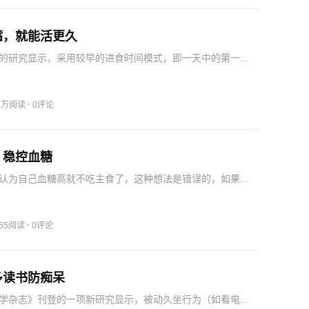
嘴，就能活更久
的研究显示，采用较早的进食时间模式，即一天中的第一餐
吃，保持较长的夜间禁食期（而不是不吃早餐），有助于预
而一天中的进食次数与心血管病无关。哈尔滨医科大学研究
研究…
·
.1万阅读
0评论
，稳控血糖
认为自己血糖高就不吃主食了，这种想法是错误的，如果人
化合物，则身体内脂肪会分解供能产生一种称为酮体的物
身体里积累过多则会出现酮症酸中毒，表现为恶心、呕吐、
甚至危…
·
155阅读
0评论
多读书防痴呆
学杂志》刊登的一项新研究显示，被动久坐行为（如看电