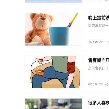
晚上提前
提前洗漱是一
下来，你会发
育与运动医学
作，可以…
2026.04.29
·
1
青春期血
之前发表在《
压，以及白大
型，均与青少
院研究人员对
2026.04.28
·
4
很多人喜