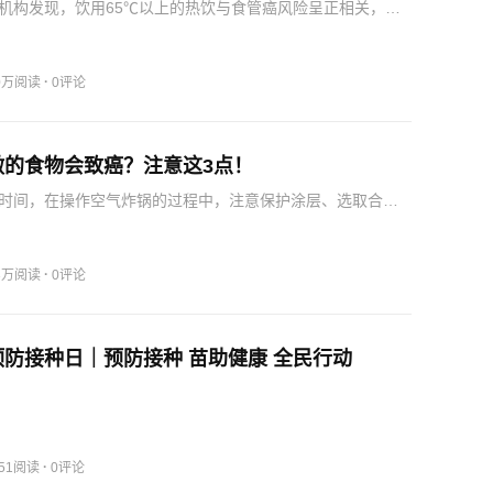
机构发现，饮用65℃以上的热饮与食管癌风险呈正相关，致
温导致食管黏膜反复损伤，在“损伤——修复”的过程中，容易
癌变。常吃腌菜（每周吃4天及以上）的人，和不吃腌菜的人
·
.0万阅读
0评论
做的食物会致癌？注意这3点！
时间，在操作空气炸锅的过程中，注意保护涂层、选取合格
安全使用的关键。一些“三无”硅油纸不光卫生可能不过关，在
温环境下使用，氢化三联苯、甲苯、二甲苯等有害物质的析
…
·
.3万阅读
0评论
防接种日｜预防接种 苗助健康 全民行动
·
951阅读
0评论