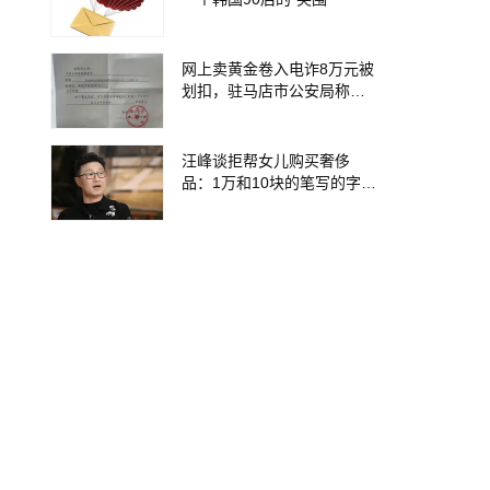
网上卖黄金卷入电诈8万元被
划扣，驻马店市公安局称新
蔡警方程序违法
汪峰谈拒帮女儿购买奢侈
品：1万和10块的笔写的字一
样