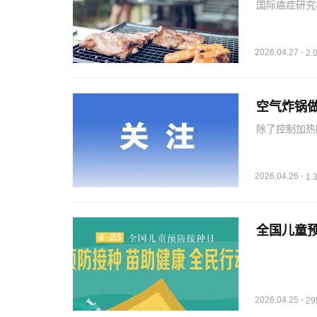
国际癌症研究
癌原因在于高
从炎症发展为
相比，出…
2026.04.27
·
2
空气炸锅
除了控制加热
的硅油纸也是
空气炸锅等高
出风险较高，
2026.04.26
·
1
全国儿童预
2026.04.25
·
2