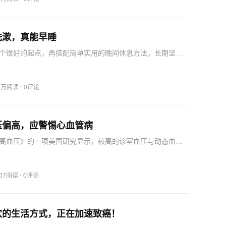
洗漱，真能早睡
个很好的起点，再搭配简单实用的晚间休息方法，长期坚持
现入睡不再是一件痛苦的事。2024年《英国医学杂志在线·体
》发表的一项研究发现：在睡前4小时内，多做这3个运动动
·
.7万阅读
0评论
压偏高，应警惕心血管病
高血压》的一项美国研究显示，较高的诊室血压与动态血
衣高血压、隐蔽性高血压和持续性高血压等不同动态血压表
年亚临床心血管损伤标志物数目增加独立相关。上海瑞金医
近20…
·
907阅读
0评论
欢的生活方式，正在加速致癌！