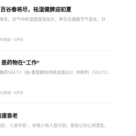
雨生百谷春将尽，祛湿健脾迎初夏
增多，空气中的湿度逐渐加大，养生应遵循节气变化，针对
调养。此时养生的重点是祛湿、健脾，脾主运化水湿，脾胃
养气血。“谷雨养生汤”是清代名医吴鞠通所创，谷雨时节饮用
…
·
179阅读
0评论
是药物在“工作”
药SGLT2（钠-葡萄糖协同转运蛋白2）抑制剂（SGLT2i：
如达格列净、恩格列净、卡格列净等）的广泛应用，许多患
或自我监测中意外发现“尿糖阳性”。同时，药物会增加尿量，
·
402阅读
0评论
加速衰老
情好，人显年轻”，却很少有人意识到，那些让你心烦意乱、内
社交关系，不只是消耗情绪，更是在悄悄加速身体的衰老。