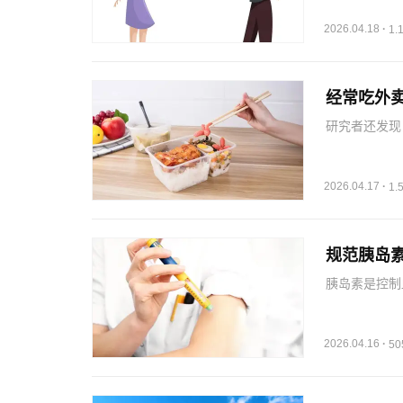
近日，美国印
刊》上发表了
2026.04.18
·
1
经常吃外
研究者还发现
数却会增加7
量健康点，即
健康。英国学
2026.04.17
·
1
规范胰岛
胰岛素是控制
的使用胰岛素
感染、低血糖
射点间距至少
2026.04.16
·
5