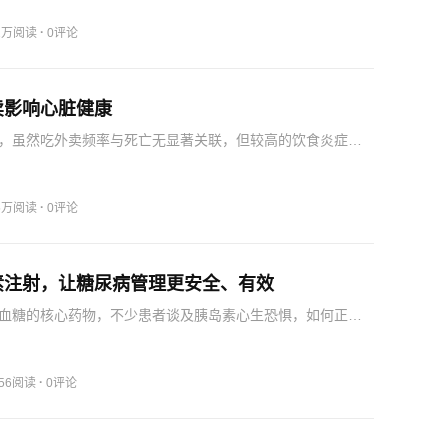
第安纳大学伯明顿分校的研究人员，在《美国国家科学院院
…
·
.1万阅读
0评论
卖影响心脏健康
，虽然吃外卖频率与死亡无显著关联，但较高的饮食炎症指
%的全因死亡风险。研究提示，外卖应该少点，即使要点也尽
减少点外卖并降低饮食的炎症指数或有助于改善心血管代谢
者…
·
.5万阅读
0评论
素注射，让糖尿病管理更安全、有效
血糖的核心药物，不少患者谈及胰岛素心生恐惧，如何正确
直接关系到血糖达标率、用药安全性，也能有效避免硬结、
、血糖波动等问题。规范的轮换原则是同一区域内，每次注
1厘…
·
056阅读
0评论