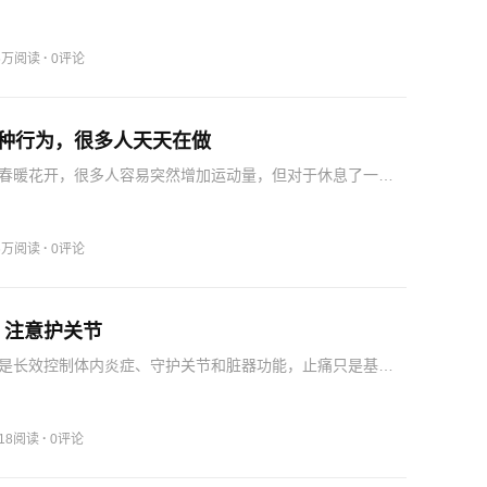
痴呆症的风险，而主动久坐行为（例如阅读）反而具有一定
京宣武医院研究人员在《英国医学杂志》发表的一项随访十
心前瞻…
·
.5万阅读
0评论
3种行为，很多人天天在做
春暖花开，很多人容易突然增加运动量，但对于休息了一个
有运动习惯，甚至每天久坐的人群来说，腿部肌肉力量通常
然的报复性运动会使膝关节损伤风险加大3～5倍。此时千万
，…
·
.6万阅读
0评论
，注意护关节
是长效控制体内炎症、守护关节和脏器功能，止痛只是基础
风湿免疫病还是痛风，都讲究科学管理，临时应对治标不治
的是，单纯饮食管控很难让尿酸长期达标，绝大多数患者都
导下…
·
618阅读
0评论