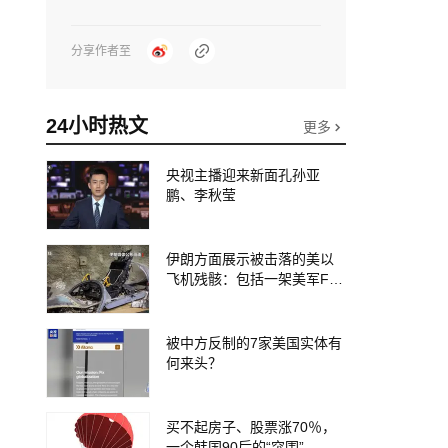
分享作者至
24小时热文
更多
央视主播迎来新面孔孙亚
鹏、李秋莹
伊朗方面展示被击落的美以
飞机残骸：包括一架美军F-1
5战斗机残骸以及多架无人机
等
被中方反制的7家美国实体有
何来头？
买不起房子、股票涨70％，
一个韩国90后的“突围”