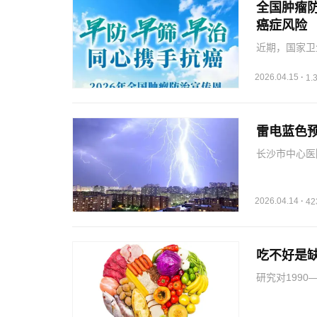
全国肿瘤
癌症风险
近期，国家卫
《守则》），
以科学方式守
2026.04.15
·
1
饮酒，避免酗
雷电蓝色
长沙市中心医
来说就是雷暴
喘，关键在于
暴天气，患有
2026.04.14
·
4
吃不好是
研究对199
系统性评估，
防心血管代谢