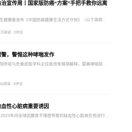
防治宣传周丨国家版防癌“方案”手把手教你远离
生健康委发布《中国防癌健康生活方式守则》（以下简称
倡导全民践行健康生活、远离致癌风险，把防癌融入日常，
护自身与家人健康。饮酒无安全剂量，应尽量减少饮酒或不
·
.3万阅读
0评论
酒，以…
预警，警惕这种哮喘发作
院呼吸与危重症医学科主任医师朱锦琪解释，雷暴哮喘简单
天气诱发的群体性、急性哮喘发作。朱锦琪强调，雷暴哮
提前预防：花粉浓度高的季节，留意雷暴天气预报；遇到雷
支气管…
·
230阅读
0评论
缺血性心脏病重要诱因
0—2023年间全球因膳食不理想导致的缺血性心脏病负担进行了
覆盖204个国家和13种膳食风险因素。《中国健康生活方式预
疾病指南》推荐将坚果作为健康饮食的一部分，建议每周吃