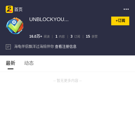
首页
UNBLOCKYOU...
+订阅
16.0万+
1
3
15
阅读
内容
订阅
获赞
海龟伴侣飘洋过海陪伴你
查看注册信息
最新
动态
-- 暂无更多内容 --