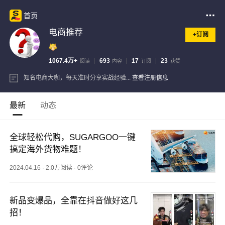
首页
电商推荐
+订阅
1067.4万+
693
17
23
阅读
内容
订阅
获赞
知名电商大咖，每天准时分享实战经验...
查看注册信息
最新
动态
全球轻松代购，SUGARGOO一键
搞定海外货物难题！
2024.04.16
·
2.0万阅读
·
0评论
新品变爆品，全靠在抖音做好这几
招！