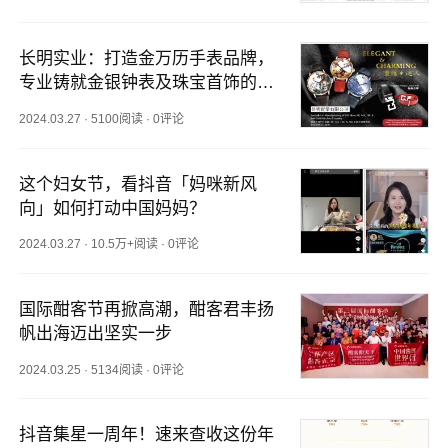
长明实业：打造金万历手表品牌，
专业铸就金银钟表及珠宝首饰的辉
煌篇章
2024.03.27
·
5100阅读
·
0评论
这个妇女节，看抖音「妈咪新风
向」如何打动中国妈妈？
2024.03.27
·
10.5万+阅读
·
0评论
国际酣客节再掀高潮，酣客君丰扬
帆出海迈出坚实一步
2024.03.25
·
5134阅读
·
0评论
抖音集星一周年！速来查收这份年