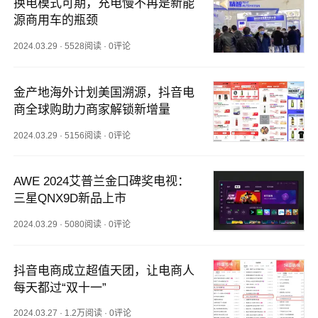
换电模式可期，充电慢不再是新能
源商用车的瓶颈
2024.03.29
·
5528阅读
·
0评论
金产地海外计划美国溯源，抖音电
商全球购助力商家解锁新增量
2024.03.29
·
5156阅读
·
0评论
AWE 2024艾普兰金口碑奖电视：
三星QNX9D新品上市
2024.03.29
·
5080阅读
·
0评论
抖音电商成立超值天团，让电商人
每天都过“双十一”
2024.03.27
·
1.2万阅读
·
0评论