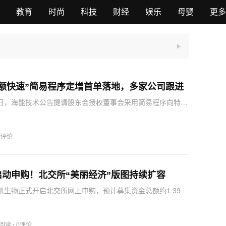
教育
时尚
科技
财经
娱乐
母婴
更多
小额快速”简易程序定增首单落地，多家公司跟进
6日，海能技术公告提请股东会授权董事会采用简易程序向特定
，成为北交所推出优化再融资一揽子措施后，首家披露简易
关公告的上市公司。据介绍，本次募集资金扣除发行费用后
…
0评论
启动申购！北交所“美丽经济”版图持续扩容
珈凯生物正式开启北交所网上申购，预计募集资金总额约1.39亿
“美丽经济”赛道再添新兵。在珈凯生物冲刺上市背后，北交所
丽经济概念公司，覆盖上游原料、中游制造、高端医用生物
·
1阅读
0评论