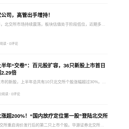
家公司，高管出手增持！
半年，北交所市场持续震荡，板块估值处于阶段低位，近期多家
管纷纷动用自有资金增持自家股票，以实际行动表达对公司
可。6月30日，方大新材发布公告称，公司副总经理、董事会
·
3阅读
0评论
半年“交卷”：百元股扩容，36只新股上市首日
.29倍
年上市的新股，上半年总共有10只北交所个股涨幅超过30%，其
丰钻石、凯德石英、蘅东光4只个股今年涨幅翻倍，民士达、
达尔上半年涨幅也超过50%。流动性提升有望提振整个北证
·
12阅读
0评论
涨超200%！“国内放疗定位第一股”登陆北交所
交所重启询价发行后的第二只上市个股。华源证券北交所团