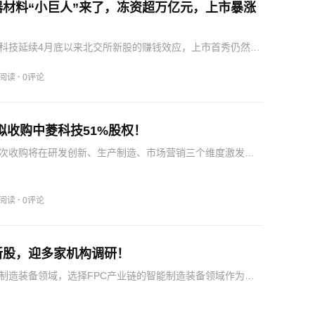
器材料“小巨人”来了，冻资超万亿元，上市暴涨
科技延续4月底以来北交所新股的赚钱效应，上市首秀仍然表
40.95元大涨344.63%，成交额为16.84亿元，总市值为
。公司本次公开发行数量为3399.85万股，发行价…
·
3阅读
0评论
4，拟收购中菱科技51%股权！
次收购将在研发创新、生产制造、市场营销三个维度激发显
，实现“1+1>2”的价值创造：一是降本增效，打通内部供应
达芳纶纸基材的直供直销，双向降低采购与销售成本；二是
·
3阅读
0评论
新股，迎多家机构调研！
制造装备领域，选择FPC产业链的智能制造装备领域作为发
领域形成了精密冲切、贴装组装、精密压合三大核心工艺生
列，同时具备物流自动化、撕离、折弯、分拣、包装等相关