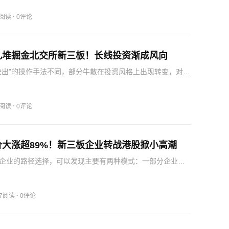
布公告称，为进一步拓展业务板块，改善经营情况，公司拟以
·
5阅读
0评论
扎堆掘金北交所新三板！长线投资渐成风向
快出”的操作手法不同，部分牛散在投资风格上出现转变，对专
性小盘股、科技成长等优质标的开启长期持有模式。除此之
族还重仓雅达股份、三祥科技等北交所企业，在多个细分赛
…
·
2阅读
0评论
价大涨超89%！新三板企业转战港股掀小高潮
企业的路径选择，可以发现主要有两种模式：一部分企业选
刺港股；另一部分则保留新三板挂牌身份直接递表，采用“新
模式。“新三板+H股”模式则有金龙电机、上海精智等企业，在保
·
87阅读
0评论