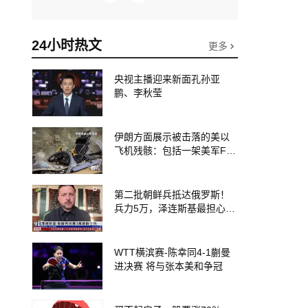
24小时热文
更多
央视主播迎来新面孔孙亚
鹏、李秋莹
伊朗方面展示被击落的美以
飞机残骸：包括一架美军F-1
5战斗机残骸以及多架无人机
等
第二批朝鲜兵抵达俄罗斯！
兵力5万，泽连斯基最担心的
事情发生了
WTT横滨赛-陈幸同4-1蒯曼
进决赛 将与张本美和争冠