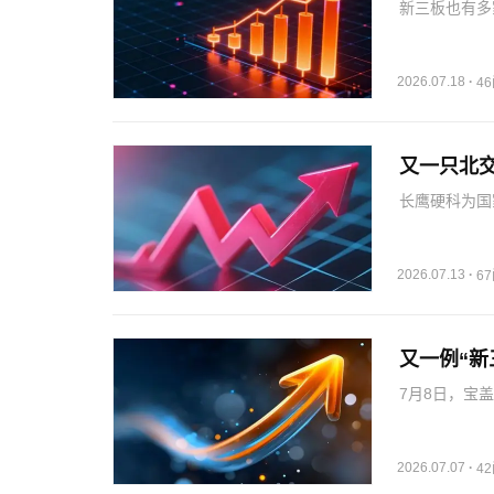
新三板也有多
看，消费、化
壹号公告称，
1500万—…
2026.07.18
·
4
又一只北
长鹰硬科为国
于硬质合金产
制备、精密成
金、切削工具
2026.07.13
·
6
又一例“新
7月8日，宝盖
正式登陆香港
例。公司的复
2026.07.07
·
4