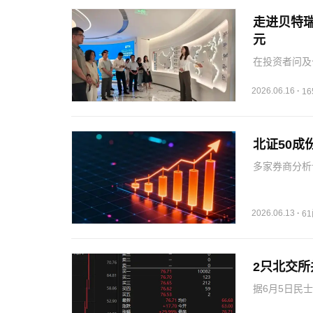
走进贝特瑞
元
在投资者问及
料、正极材料
生产力，依托
2026.06.16
·
1
碳项目落地…
北证50
多家券商分析
证50指数结
配置价值。对
2026年…
2026.06.13
·
6
2只北交所
据6月5日民
营电力绝缘材