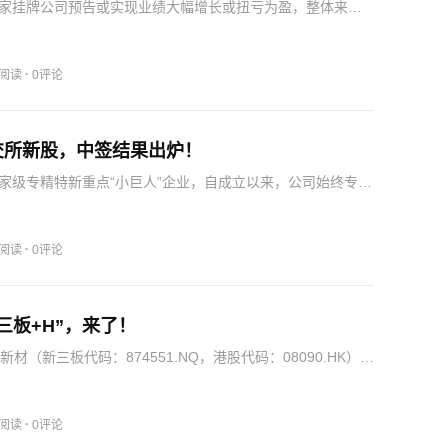
家挂牌公司预告或实现业绩大幅增长或扭亏为盈，整体来
工、物流等多个领域均有公司交出亮眼答卷。7月10日，天地
2026年上半年，公司归属于挂牌公司股东的净利润预计为
·
6阅读
0评论
交所新股，中签结果出炉！
家级专精特新重点“小巨人”企业，自成立以来，公司始终专注
品研发、生产与销售，历经二十余年深耕，已构建从混合料
型、高温烧结到精深加工的完整制造体系，形成覆盖棒材合
…
·
7阅读
0评论
三板+H”，来了！
新材（新三板代码：874551.NQ，港股代码：08090.HK）将
创业板（GEM），成为2026年新三板企业跨境上市的标杆案
合材料沟盖板产品均可定制，规格及配置均可按要…
·
2阅读
0评论