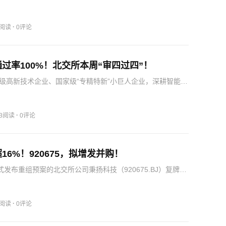
认为，伴随北交所询价发行占比持续提升，机构投资者对北
与度与关注度将进一步增强，进而显著提升北交所市场的定
源配…
·
0阅读
0评论
过率100%！北交所本周“审四过四”！
级高新技术企业、国家级“专精特新”小巨人企业，深耕智能视
设计开发、制造和销售，专注于新型显示技术的创新与应
主营业务为高保真音响产品、专业音响产品等高性能音响产
、…
·
13阅读
0评论
16%！920675，拟增发并购！
式发布重组预案的北交所公司秉扬科技（920675.BJ）复牌交
反应热烈。回溯本次交易进程，秉扬科技于6月5日盘后披露
筹划公告，随即自6月8日起停牌推进相关工作。公开资料
·
2阅读
0评论