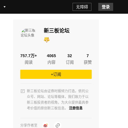
无障碍
登录
新三板论坛
757.7万+
4065
32
7
阅读
内容
订阅
获赞
+订阅
新三板论坛由证券时报倾力打造。依托公
众号、网站、论坛等载体，我们致力于以
新三板投资者的视角，为大众提供最具参
考价值的原创新三板信息。
注册信息
分享作者至