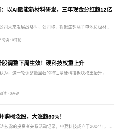
：以AI赋能新材料研发，三年现金分红超12亿
公司未来发展战略时，公司称，将聚焦锂离子电池负极材
及新型材料核心主业，围绕国家“十五五”规划，大力发展新质
AI+材料算力赋能研发、生产、制造与运营，深化绿色循环低
·
65阅读
0评论
成份股调整下周生效！硬科技权重上升
认为，这一轮调整最显著的特征是硬科技板块权重抬升，北
构进一步向“专精特新”和新质生产力方向靠拢，看好北交所长期
此，华源证券给出了更为具体的五大布局方向：其一，优选
·
1阅读
0评论
并购概念股，大涨超60%！
士达披露的投资者关系活动记录，中菱科技成立于2004年，主
料、复合材料、环氧树脂制品的研发、生产与销售。丰光精