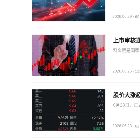
队负责人赵昊
交所市场的参
价有效性与资
2026.06.29
·
6
上市审核通
科金明是国家
觉终端产品的
用。先歌国际
品的品牌运营
2026.06.26
·
1
股价大涨超
6月23日，正
易，二级市场
重大资产重组
显…
2026.06.23
·
6