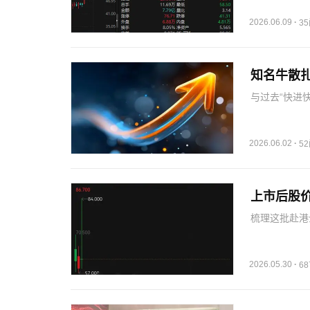
密6月8日发
约1.1…
2026.06.09
·
3
知名牛散
与过去“快进
精特新、高弹
外，周信钢家
道形成广泛布
2026.06.02
·
5
上市后股
梳理这批赴港
择先摘牌再冲
三板+H股”
留新三…
2026.05.30
·
6