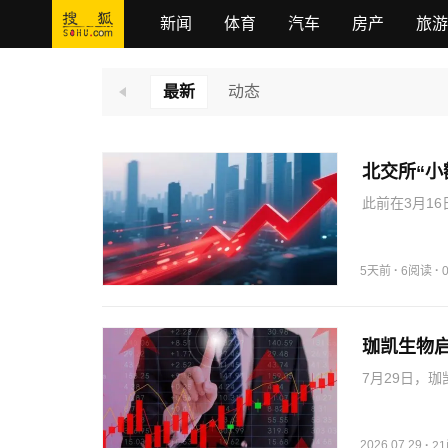
新闻
体育
汽车
房产
旅游
最新
动态
北交所“
此前在3月1
对象发行股票
程序再融资相
将全部用于“
·
·
5天前
6阅读
珈凯生物
7月29日，
元，为北交所
已集聚多家美
材料…
2026.07.29
·
2