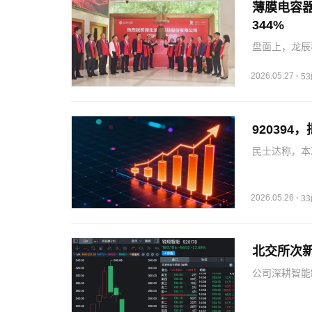
薄膜电容
344%
盘面上，龙辰
现亮丽，收盘报
55.69亿元
2026.05.27
·
5
92039
民士达称，本
著的协同效应
链，实现民士
高端溢价，…
2026.05.26
·
3
北交所次
公司深耕智能
展赛道，在该
产装备产品系