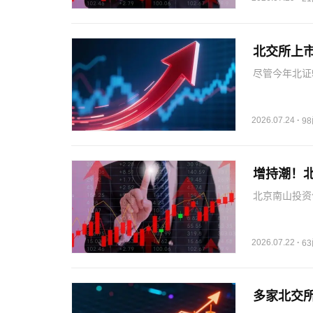
北交所上市
尽管今年北证
科上市首日收
等公司率先披
表…
2026.07.24
·
9
增持潮！
北京南山投资
归结为四个层
“黄金坑”，
最了解公司…
2026.07.22
·
6
多家北交