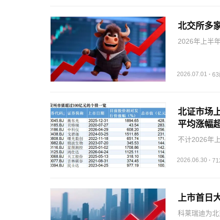
北交所多
2026年上
北交所企业高
长期价值的认
秘书张伟…
2026.07.01
·
6
北证市场上
平均涨幅超2
不计2026
中戈碧迦、惠
亿能电力、海
2026.06.30
·
7
板块…
上市首日大
科莱瑞迪为北