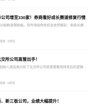
公司增至330家！券商看好成长赛道修复行情
50指数录得跌幅，但市场结构性机会依然精彩：新股长鹰硬
涨196.61%，戈碧迦等“老”股表现亮眼，安达科技、科创新材
露的半年报业绩预告更是令人振奋。东吴证券在7月23日发
·
8阅读
0评论
北交所公司高管出手！
创始人周运南分析了北交所公司高管密集增持背后的逻辑，
面：一是近几个月北证50指数持续下行，部分公司股价跌出
具备较强的二级市场投资价值；二是高管作为公司具体经营者，
·
3阅读
0评论
所、新三板公司，业绩大幅提升！