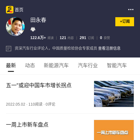
首页
田永春
+订阅
122.6万+
121
291
0
阅读
内容
订阅
获赞
资深汽车行业评论人，中国质量检验协会专家成员
查看注册信息
最新
动态
新能源汽车
汽车行业
智能汽车
五一”或迎中国车市增长拐点
2022.05.02
·
110阅读
·
0评论
一周上市新车盘点