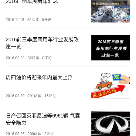
2016广州车展新车汇总
2016.11.18
·
65阅读
·
0评论
2016前三季度商用车行业发展政
策一览
2016.09.28
·
82阅读
·
0评论
周四油价将迎来年内最大上浮
2016.08.30
·
291阅读
·
15评论
日产召回英菲尼迪等6961辆 气囊
安全隐患 
2016.08.26
·
200阅读
·
2评论