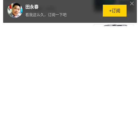
田永春
2016.06.01
·
212阅读
·
0评论
+订阅
看我这么久，订阅一下吧
内燃机十三五规划已完成
2016.06.01
·
88阅读
·
0评论
Bosch 全数字仪表面板概念车
2016.05.31
·
155阅读
·
0评论
动力电池新国标将执行 
2016.05.29
·
124阅读
·
1评论