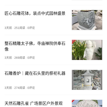
匠心石雕花钵，装点中式园林盛景
3天前
·
251阅读
·
0评论
整石精雕太子佛，寺庙禅院供奉石
像
3天前
·
269阅读
·
0评论
石雕香炉｜藏在石头里的祭祀礼器
3天前
·
274阅读
·
0评论
天然石雕孔雀 广场景区户外景观