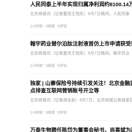
人民同泰上半年实现归属净利润约8100.14
北京商报讯（记者董亮王悦彤）8月7日晚间，人民同泰（6
属净利润约8100.14万元，同比增长11.6%。半年报
·
·
1小时前
5阅读
0评论
翰宇药业替尔泊肽注射液首仿上市申请获受
北京商报讯（记者董亮王悦彤）8月7日晚间，翰宇药业（
注射液《受理通知书》。公告显示，替尔泊肽是礼来公司研发
·
·
1小时前
5阅读
0评论
独家 | 山寨保险号持续引发关注！北京金
点排查互联网营销账号开立等
北京商报讯（记者胡永新）8月7日，北京商报记者独家
账号合规性自查整改工作的通知以及互联网营销账号合
宣…
·
·
1小时前
5阅读
0评论
万泰生物聘任陈岱为董事会秘书，尚喜斌为