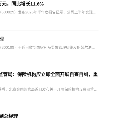
万元，同比增长11.6%
00829）发布2026年半年度报告显示，公司上半年实现归
显示，2026年上半年，公司实现营业收入…
理
300199）于近日收到国家药品监督管理局签发的替尔泊肽
的GLP-1R/GIPR双靶点激动剂，在全球减…
融监管局：保险机构应立即全面开展自查自纠，重
获悉，北京金融监管局近日发布关于开展保险机构互联网营销
规性自查整改台账。通知指出，近年来，互联网成为保险机构
副总经理