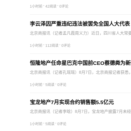
·
·
1小时前
42阅读
0评论
李云泽因严重违纪违法被罢免全国人大代表
北京商报讯（记者孟凡霞周义力）近日，四川省人大常委
委员会关于罢免李云泽第十四届全国人民代表大会代表职
·
·
1小时前
112阅读
0评论
恒隆地产任命星巴克中国前CEO蔡德粦为
北京商报讯（记者孔瑶瑶）8月7日，北京商报记者获悉
团执行董事及候任行政总裁，蔡德粦将于2026年9月7日
·
·
1小时前
5阅读
0评论
宝龙地产7月实现合约销售额5.5亿元
北京商报讯（记者李晗）8月7日，宝龙地产披露7月未
销售额约为5.5亿元，合约销售面积约为5.41万平方米。
·
·
1小时前
5阅读
0评论