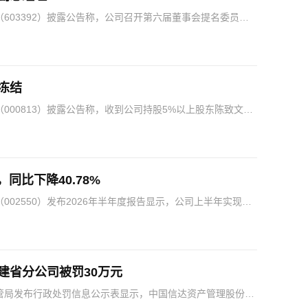
603392）披露公告称，公司召开第六届董事会提名委员会
《关于聘任公司董事会秘书的议案》《关于聘任公司副总经…
冻结
000813）披露公告称，收到公司持股5%以上股东陈致文龙
司全部股份被冻结，本次冻结股份数量约为1.3亿股…
同比下降40.78%
02550）发布2026年半年度报告显示，公司上半年实现归
，2026年上半年，公司实现营业收入约7…
建省分公司被罚30万元
管局发布行政处罚信息公示表显示，中国信达资产管理股份有
行为，被处以30万元罚款。…