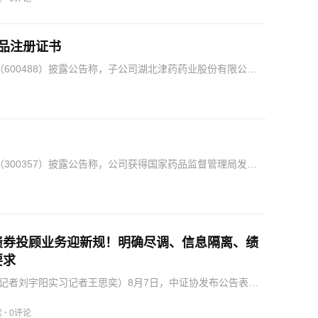
品注册证书
600488）披露公告称，子公司湖北津药药业股份有限公司
签发的氨甲环酸氯化钠注射液的《药品注册证书》。公告…
300357）披露公告称，公司获得国家药品监督管理局发出
已获得正式受理。公告显示，S01D片属于化学药品…
债券投顾业务迎新规！明确尽调、信息隔离、绩
要求
记者刘宇阳实习记者王思奕）8月7日，中证协发布公告表
券公司债券投资顾问业务自律管理，规范债券投资顾问展业
防范债券投资顾问业务和相关业务之间的利益冲突和经营风
·
读
0评论