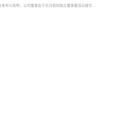
业发布公告称，公司董事会于近日收到独立董事董茂云提交的
立董事、董事会薪酬与考核委员会主任委员、董事会提名委员
经审核经营简报。简报显示，7月世茂集团及其附属公司合约销
平均销售价格约为1.23万元/平方米。…
零售组合额增长23%
太古地产公布2026年中期业绩，截至6月30日，公司股东应
港元，成功扭亏为盈。收入同比增长8%至94…
简报。简报显示，7月招商蛇口实现签约销售面积42.29万平