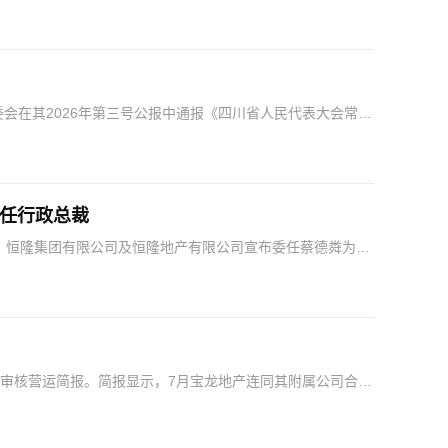
会在其2026年第三号公报中通报《四川省人民代表大会常务
务的决议》。今年4月底，国家金融监管总局官方网站“总…
新任行政总裁
，恒隆集团有限公司及恒隆地产有限公司宣布委任蔡德粦为集
加入恒隆，出任候任行政总裁及执行董事，2026年1…
经审核营运简报。简报显示，7月宝龙地产连同其附属公司合约
…