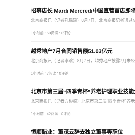
招募店长 Mardi Mercredi中国直营首店即
北京商报讯（记者孔瑶瑶）8月7日，北京商报记者通过Mar
内容显示，招募职位为店长，该岗位将代表品牌在中国
·
·
1小时前
50阅读
0评论
越秀地产7月合同销售额51.03亿元
北京商报讯（记者李晗）8月7日，越秀地产披露7月未
同合营及联营公司项目的合同销售)金额约为51.03亿元，
·
·
1小时前
7阅读
0评论
北京市第三届“四季青杯”养老护理职业技能
北京商报讯（记者方彬楠）北京市第三届“四季青杯”养
（养老护理员赛项）选拔赛复赛于8月7日至8日在北京
能…
·
·
1小时前
42阅读
0评论
恒顺醋业：董茂云辞去独立董事等职位