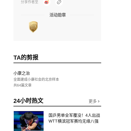
分享作者至
活动勋章
TA的剪报
小康之治
全面建成小康社会的北京样本
共64篇文章
24小时热文
更多
国乒男单全军覆没！4人出战
WTT横滨冠军赛均无缘八强