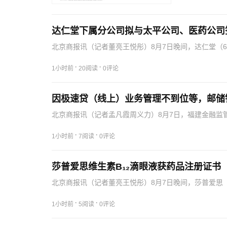
险，中证协根
达仁堂下属分公司拟与太平公司、医药公司签
北京商报讯（记者董亮王悦彤）8月7日晚间，达仁堂（6
有限公司健康科技产业发展分公司（以下简称“健康科技
·
·
1小时前
20阅读
0评论
因极速贷（线上）业务管理不到位等，邮储
北京商报讯（记者孟凡霞周义力）8月7日，福建金融监
分行因“涉农贷款数据管理不到位；极速贷（线上）业务
前…
·
·
1小时前
7阅读
0评论
莎普爱思维生素B₁₂滴眼液获药品注册证书
北京商报讯（记者董亮王悦彤）8月7日晚间，莎普爱思（
的维生素B₁₂滴眼液的《药品注册证书》。公告显示，本
·
·
1小时前
5阅读
0评论