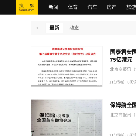
新闻
体育
汽车
房产
旅游
最新
动态
国泰君安
75亿港元
北京商报讯（
示，于8月6
运作方案的议
·
11分钟前
0阅
下简称“国泰
保姆鹅全
北京商报讯（
已在来福士商
国首店，预计
首家线下…
·
11分钟前
0阅