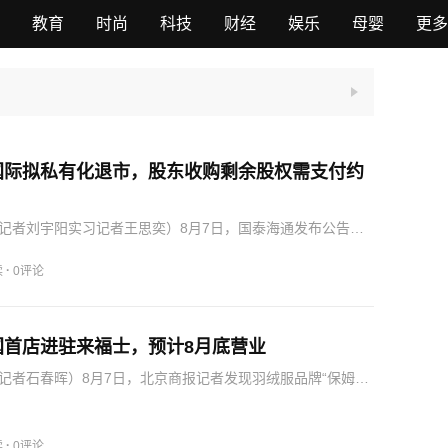
教育
时尚
科技
财经
娱乐
母婴
更多
国际拟私有化退市，股东收购剩余股权需支付约
记者刘宇阳实习记者王思奕）8月7日，国泰海通发布公告表
日召开董事会会议，审议通过了《关于国泰君安国际相关资本
案》，同意公司全资子公司国泰海通金融控股有限公司（以
·
读
0评论
…
国首店进驻来福士，预计8月底营业
记者石春晖）8月7日，北京商报记者发现羽绒服品牌“保姆鹅”
场二层设立围挡。品牌创始人李士战独家回应称，该店为全
于8月底正式开业。据悉，保姆鹅来福士店还是该品牌的全国
·
读
0评论