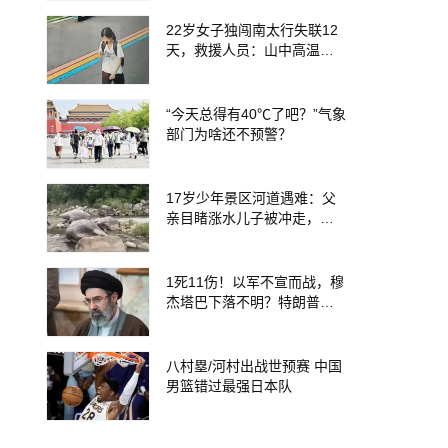
22岁女子独闯南太行失联12
天，救援人员：山中高温、
超1米深野草蜱虫扎堆加大救
援难度
“今天总得有40℃了吧？”气象
部门为啥还不预警？
17岁少年景区河道遇难：父
亲目睹涨水儿子被冲走，当
地排除上游泄洪，家属盼厘
清责任
1死11伤！以军不宣而战，穆
杰塔巴下落不明？特朗普第1
3次下通牒
八村塁/河村出战世预赛 中国
男篮错过最强日本队