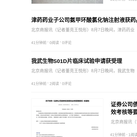
津药药业子公司氨甲环酸氯化钠注射液获药
北京商报讯（记者董亮王悦彤）8月7日晚间，津药药业（
（以下简称“湖北津药”）收到国家药品监督管理局核准
·
·
41分钟前
0阅读
0评论
我武生物S01D片临床试验申请获受理
北京商报讯（记者董亮王悦彤）8月7日晚间，我武生物（
的《受理通知书》，由公司提交的S01D片临床试验申请
·
·
41分钟前
2阅读
0评论
证券公司
效考核等
北京商报讯（
示，为加强证
和服务方式，
·
41分钟前
1阅