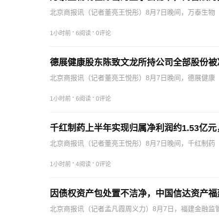
北京商报讯（记者董亮王悦彤）8月7日晚间，万泰生物（
第四次会议、第六届董事会第十八次会议，审议通过了
·
·
1小时前
6阅读
0评论
德展健康股东陈致文龙所持公司全部股份被
北京商报讯（记者董亮王悦彤）8月7日晚间，德展健康（
发来的《关于所持股份被冻结的告知函》，获悉其所持公
·
·
1小时前
6阅读
0评论
千红制药上半年实现归属净利润约1.53亿元，
北京商报讯（记者董亮王悦彤）8月7日晚间，千红制药（0
属净利润约1.53亿元，同比下降40.78%。半年报显示
·
·
1小时前
4阅读
0评论
因债权资产包处置不洁净，中国信达资产福
北京商报讯（记者孟凡霞周义力）8月7日，福建金融监
限公司福建省分公司因“债权资产包处置不洁净”违法违规