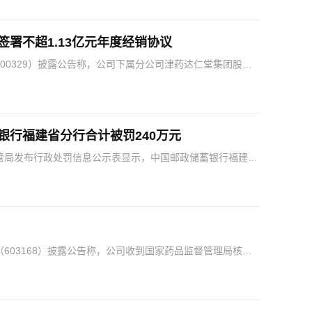
据相…
署不超1.13亿元年度经销协议
00329）披露公告称，公司下属分公司津药达仁堂集团股份
公司”）拟与津药太平医药有限公司（以下简称“太平公…
银行福建省分行合计被罚240万元
管局发布行政处罚信息公示表显示，中国邮政储蓄银行福建省
管理不到位；个人住房贷款贷前调查不尽职；个人装修贷贷
603168）披露公告称，公司收到国家药品监督管理局核发
次获批的维生素B₁₂滴眼液适用于缓解调节性眼疲劳…