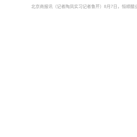
北京商报讯（记者陶凤实习记者鲁芹）8月7日，恒顺醋
书面辞职报告。董茂云因工作安排原因申请辞去公司独
会…
·
·
1小时前
7阅读
0评论
世茂集团7月合约销售额8.02亿元
北京商报讯（记者李晗）8月7日，世茂集团披露7月未
售额约为8.02亿元；合约销售面积约为6.53万平方米，
·
·
1小时前
24阅读
0评论
爱马仕、LV助阵 太古地产上半年中国内地
北京商报讯（记者孔瑶瑶）8月7日，北京商报记者获悉，
占呈报溢利达36.31亿港元，而去年同期亏损12.02亿
·
·
1小时前
7阅读
0评论
招商蛇口7月签约销售额138.14亿元
北京商报讯（记者李晗）8月7日，招商蛇口披露7月销售
方米，实现签约销售金额138.14亿元。…