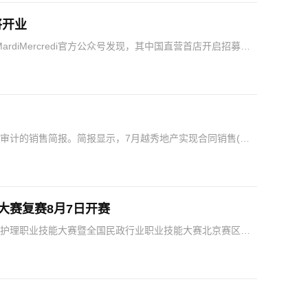
将开业
diMercredi官方公众号发现，其中国直营首店开启招募。
首店的核心负责人，工作地点为上海。同时，推文…
经审计的销售简报。简报显示，7月越秀地产实现合同销售(连
同比下降15%，实现合同销售面积约为16.22…
大赛复赛8月7日开赛
老护理职业技能大赛暨全国民政行业职业技能大赛北京赛区
劳动保障职业学院南校区举办。赛事以“匠心筑护十五五，技