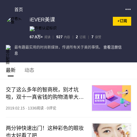
首页
iEVER美课
+订阅
67.9万+
927
2
7
阅读
内容
订阅
获赞
最有趣最实用的时尚新媒体，传递所有关于美的事情。
查看注册信
息
最新
动态
交了这么多年的智商税，别才坑
啦，双十一真省钱的购物清单大罗
列
2019.02.15
·
1336阅读
·
0评论
两分钟快速出门！这种彩色的眼妆
也太好看了吧