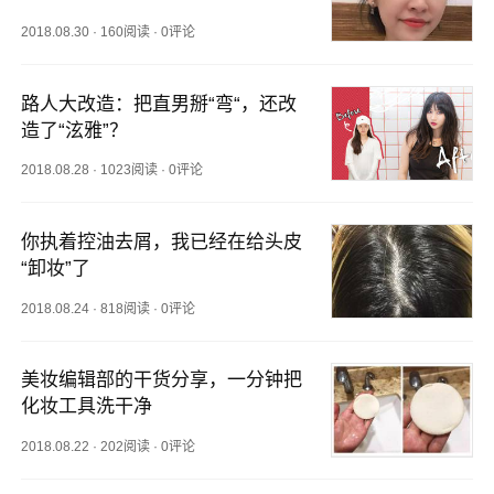
2018.08.30
·
160阅读
·
0评论
路人大改造：把直男掰“弯“，还改
造了“泫雅”？
2018.08.28
·
1023阅读
·
0评论
你执着控油去屑，我已经在给头皮
“卸妆”了
2018.08.24
·
818阅读
·
0评论
美妆编辑部的干货分享，一分钟把
化妆工具洗干净
2018.08.22
·
202阅读
·
0评论