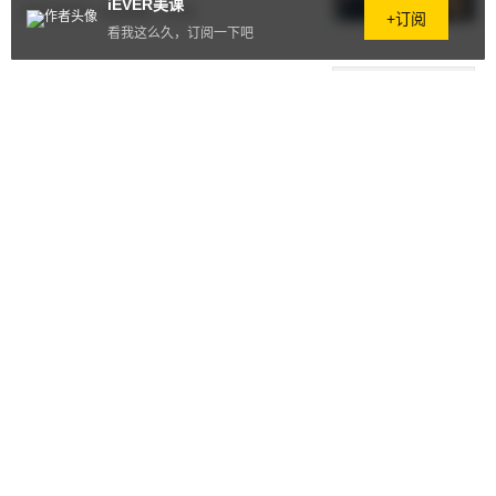
iEVER美课
2018.08.08
·
504阅读
·
0评论
+订阅
看我这么久，订阅一下吧
战痘全攻略，4种痘痘的祛痘秘诀
2018.08.07
·
574阅读
·
0评论
夏日少女肌的养成手册，你想知道
的都在这了
2018.08.03
·
908阅读
·
0评论
油痘皮夏日护肤怪圈，这些误区一
踩一个烂脸
2018.08.01
·
619阅读
·
0评论