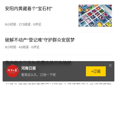
安阳内黄藏着个“宝石村”
9小时前
·
273阅读
·
0评论
破解不动产“登记难”守护群众安居梦
9小时前
·
43阅读
·
0评论
我省敲定下半年发展改革任务清单
河南日报
9小时前
·
18阅读
·
0评论
+订阅
看我这么久，订阅一下吧
关于焦平高速新密至襄城段双庙枢纽互通施工期间采取
限制交通措施的通告
9小时前
·
72阅读
·
0评论
厉兵秣马 以练促防