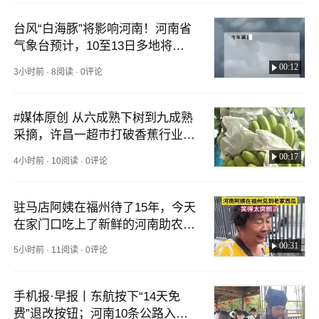
台风“白海豚”将影响河南！河南省
气象台预计，10至13日多地将有
中到大雨，部分地区将有暴雨大暴
00:12
3小时前
·
8阅读
·
0评论
雨。（顶端新闻记者 周茜）#白海
豚#台风
#媒体原创 从六成熟下树到九成熟
采摘，许昌一超市打破香蕉行业惯
例，让海南树熟香蕉直抵中原。物
00:17
4小时前
·
10阅读
·
0评论
流成本翻倍、储存全程控温，换来
的是入口即化的绵甜。（顶端新闻
记者 马涛 宋广军 通讯员 武雯）#
驻马店阿姨在福州待了15年，今天
区域新观察
在家门口吃上了新鲜的河南助农
瓜，一家人笑得也太爽朗了！（顶
00:31
5小时前
·
11阅读
·
0评论
端新闻记者 郭北晨 陈薇 剪辑 张
小利）#河力顶瓜瓜#财经中心
手机报·早报丨东航按下“14天免
费”退改按钮；河南10条公路入选