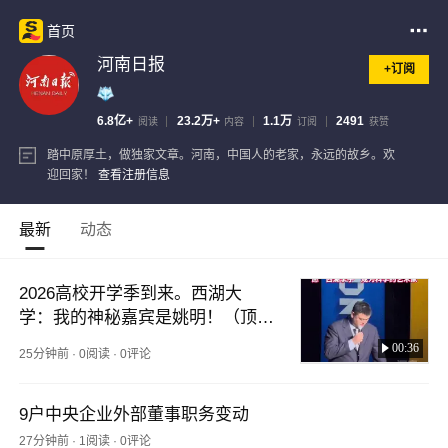
首页
河南日报
+订阅
6.8亿+
23.2万+
1.1万
2491
阅读
内容
订阅
获赞
踏中原厚土，做独家文章。河南，中国人的老家，永远的故乡。欢
迎回家！
查看注册信息
最新
动态
2026高校开学季到来。西湖大
学：我的神秘嘉宾是姚明！（顶端
新闻记者 樊雪婧 马俊峰）
00:36
25分钟前
·
0阅读
·
0评论
9户中央企业外部董事职务变动
27分钟前
·
1阅读
·
0评论