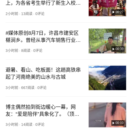
上，为各省考生举行了新生入校
礼。河南30名新生由所在高中的校
00:27
2小时前
·
13阅读
·
0评论
长送到学校，带领上台，亲手交给
西湖大学校长施一公，仪式感满
满。（顶端新闻记者 樊雪婧 马俊
#媒体原创8月7日，许昌市建安区
峰）#西湖大学
椹涧乡。曾经从事汽车销售行业的
张晓飞，如今返乡当起了新农人。
00:39
3小时前
·
8阅读
·
0评论
三十亩地里，十五亩种着六万根椴
木香菇菌棒，另外十五亩种了辣椒
和南瓜。他平时通过直播销售农产
避暑、看山、吃板面！这趟高铁串
品，地头到线上两头忙。（顶端新
起了河南绝美的山水与古城
闻记者 马涛 宋广军 刘霄）#区域
3小时前
·
667阅读
·
0评论
新观察
博主偶然拍到街边暖心一幕，网
友：“爱是陪伴”具象化了。（顶端
新闻见习编辑 边慧婷 实习生 李昀
00:10
3小时前
·
14阅读
·
0评论
瑾）#暖心 #陪伴