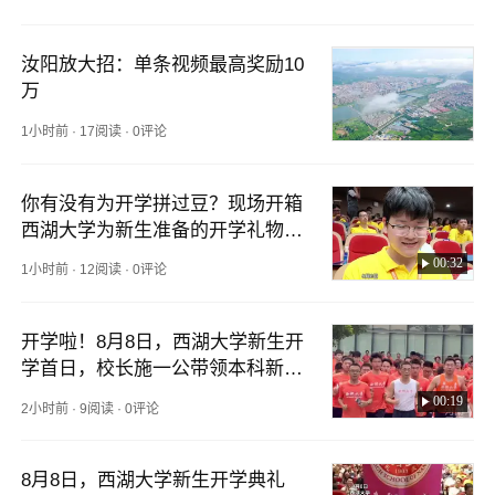
汝阳放大招：单条视频最高奖励10
万
1小时前
·
17阅读
·
0评论
你有没有为开学拼过豆？现场开箱
西湖大学为新生准备的开学礼物，
多款神秘拼豆等待学生发现。（顶
00:32
1小时前
·
12阅读
·
0评论
端新闻记者 樊雪婧 马俊峰）
开学啦！8月8日，西湖大学新生开
学首日，校长施一公带领本科新生
入校“第一跑”。（顶端新闻记者 樊
00:19
2小时前
·
9阅读
·
0评论
雪婧 马俊峰）
8月8日，西湖大学新生开学典礼