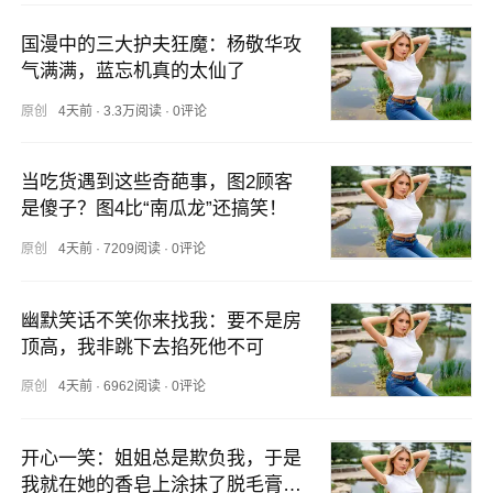
国漫中的三大护夫狂魔：杨敬华攻
气满满，蓝忘机真的太仙了
原创
4天前
·
3.3万阅读
·
0评论
当吃货遇到这些奇葩事，图2顾客
是傻子？图4比“南瓜龙”还搞笑！
原创
4天前
·
7209阅读
·
0评论
幽默笑话不笑你来找我：要不是房
顶高，我非跳下去掐死他不可
原创
4天前
·
6962阅读
·
0评论
开心一笑：姐姐总是欺负我，于是
我就在她的香皂上涂抹了脱毛膏…