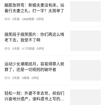
脑筋急转弯：新婚夫妻没有床，站
着行夫妻之礼，打一字？太简单了
原创
5天前
·
1888阅读
·
0评论
搞笑段子搞笑图片：你们再这么啃
老下去，我受不了啊
原创
5天前
·
4.7万阅读
·
0评论
运动少女濑尾结月，容易得罪人就
算了，还是一切规则的破坏者
原创
5天前
·
5阅读
·
0评论
轻松一刻：外婆不幸去世，叔伯们
兴奋地分遗产，谁料遗书上写的…