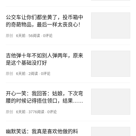
公交车让你们都坐黄了，投币箱中
的奇葩物品，最后一样太丧良心！
原创
6天前
·
56阅读
·
0评论
吉他弹十年不如别人弹两年，原来
是这个基础没打好
原创
6天前
·
2阅读
·
0评论
开心一笑：我回答：姑娘，下次弯
腰的时候记得捂住领口，结果……
原创
6天前
·
3776阅读
·
0评论
幽默笑话：我真是喜欢他做的料