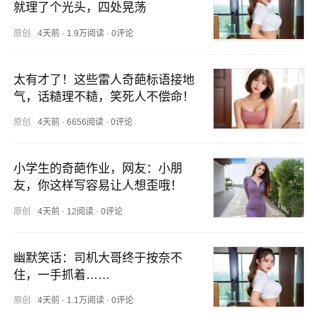
就理了个光头，四处晃荡
原创
4天前
·
1.9万阅读
·
0评论
太有才了！这些雷人奇葩标语接地
气，话糙理不糙，笑死人不偿命！
原创
4天前
·
6656阅读
·
0评论
小学生的奇葩作业，网友：小朋
友，你这样写容易让人想歪哦！
原创
4天前
·
12阅读
·
0评论
幽默笑话：司机大哥终于按奈不
住，一手抓着……
原创
4天前
·
1.1万阅读
·
0评论