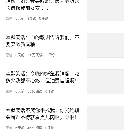
轻松一刻：我要辞职，因为老板娘
长得像我前女友……
原创
5天前
·
8阅读
·
0评论
幽默笑话：血的教训告诉我们，不
要买劣质唇釉
原创
6天前
·
1.8万阅读
·
0评论
幽默笑话：今晚的烤鱼我请客，吃
多少我都不心疼，但油费自理啊！
原创
6天前
·
5190阅读
·
0评论
幽默笑话不笑你来找我：你光吃馒
头嘛？不得就着点儿肉啊，菜啊！
原创
6天前
·
4639阅读
·
0评论