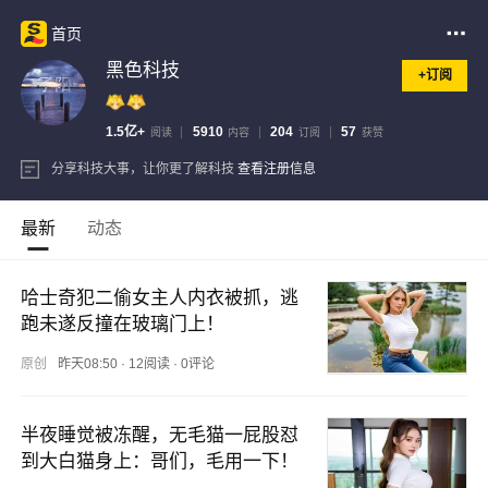
首页
黑色科技
+订阅
1.5亿+
5910
204
57
阅读
内容
订阅
获赞
分享科技大事，让你更了解科技
查看注册信息
最新
动态
哈士奇犯二偷女主人内衣被抓，逃
跑未遂反撞在玻璃门上！
原创
昨天08:50
·
12阅读
·
0评论
半夜睡觉被冻醒，无毛猫一屁股怼
到大白猫身上：哥们，毛用一下！