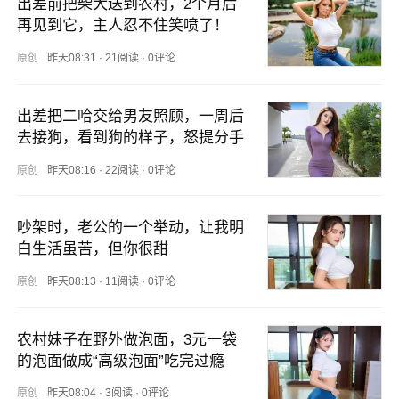
出差前把柴犬送到农村，2个月后
再见到它，主人忍不住笑喷了！
原创
昨天08:31
·
21阅读
·
0评论
出差把二哈交给男友照顾，一周后
去接狗，看到狗的样子，怒提分手
原创
昨天08:16
·
22阅读
·
0评论
吵架时，老公的一个举动，让我明
白生活虽苦，但你很甜
原创
昨天08:13
·
11阅读
·
0评论
农村妹子在野外做泡面，3元一袋
的泡面做成“高级泡面”吃完过瘾
原创
昨天08:04
·
3阅读
·
0评论