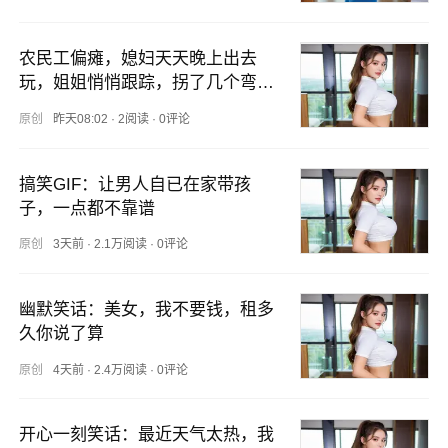
农民工偏瘫，媳妇天天晚上出去
玩，姐姐悄悄跟踪，拐了几个弯愣
了
原创
昨天08:02
·
2阅读
·
0评论
搞笑GIF：让男人自已在家带孩
子，一点都不靠谱
原创
3天前
·
2.1万阅读
·
0评论
幽默笑话：美女，我不要钱，租多
久你说了算
原创
4天前
·
2.4万阅读
·
0评论
开心一刻笑话：最近天气太热，我