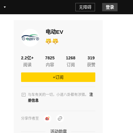
无障碍
登录
电动EV
2.2亿+
7825
1268
319
阅读
内容
订阅
获赞
+订阅
与车有关的一切，小道八卦都有涉猎。
注
册信息
分享作者至
活动勋章