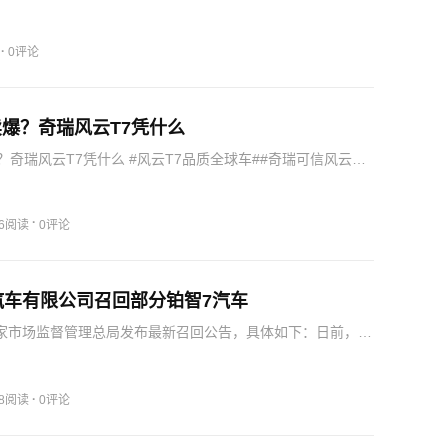
自己搞了个D-R-I-V-E战略框架，把ESG拆解成五个可量
维度：绿色低碳、用户责任、创新产品、供应链管理、同
·
0评论
爆？奇瑞风云T7凭什么
奇瑞风云T7凭什么 #风云T7品质全球车##奇瑞可信风云T7
T7生而全球#
·
56阅读
0评论
汽车有限公司召回部分铂智7汽车
国家市场监督管理总局发布最新召回公告，具体如下：日前，广
限公司根据《缺陷汽车产品召回管理条例》《缺陷汽车产品
实施办法》的要求，向国家市场监督管理总局备案了召回计
…
·
38阅读
0评论