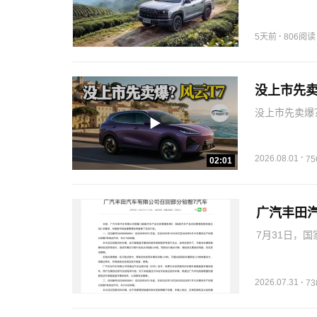
告》。上汽大通
化、可追踪的
心…
·
5天前
806阅读
没上市先卖
没上市先卖爆？
值得信##风云
·
2026.08.01
7
02:01
广汽丰田
7月31日，
汽丰田汽车有
召回管理条例
划。召回编号
2026.07.31
·
7