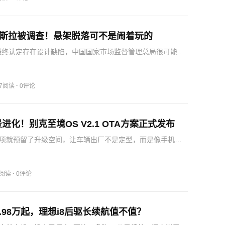
特斯拉被调查！悬架脱落可不是闹着玩的
A最终认定存在设计缺陷，中国国家市场监督管理总局很可能跟
直接要求特斯拉在中国市场同步召回。密切关注NHTSA调查
htsa.gov查询最新信息；2.如果车辆在行驶中出现异响…
·
77阅读
0评论
进化！别克至境OS V2.1 OTA方案正式发布
项就预留了升级空间，让车辆出厂不是定型，而是像手机一
代。这次V2.1覆盖5大全旅程场景、14个细分场景，新增15
14项体验，最关键的是三个“全”，全系车型、全配置版本、全
·
1阅读
0评论
0.98万起，理想i8后驱长续航值不值？