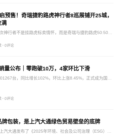
开启预售！奇瑞捷豹路虎神行者8巡展铺开25城，
拉满
次神行者不是挂路虎标卖情怀，而是奇瑞与捷豹路虎50:50股
能源品牌首作：路虎出设计语言与全地形底蕴，奇瑞主导电
电整合，华为乾崑、宁德时代、高通进供应链核心层。一台
·
读
0评论
销量公布｜零跑破10万，4家环比下滑
01267台，同比增长102%，环比上涨8.45%，正式成为国内
突破10万台的造车新势力。岚图7月交付13189台，梦想家、
贡献销量，追光S开启预售之后订单表现亮眼，依靠…
·
读
0评论
是品牌包装，是上汽大通绿色贸易壁垒的底牌
上汽大通发布了《2025年环境、社会及公司治理（ESG）报