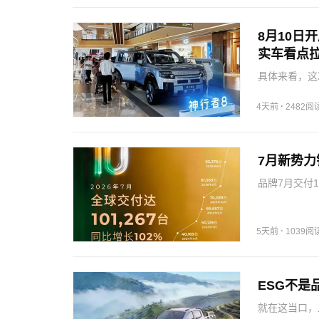
8月10日
实车看点
具体来看，这
比下的独立新
动化定义和三
·
4天前
2482阅
车能把英伦…
7月新势力
品牌7月交付1
首家单月交付
泰山系列持续
·
5天前
1039阅
ESG不
就在这当口，