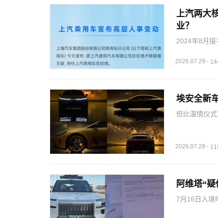
上汽两大
业？
2024年8
权全面下放给
覆盖轿车、S
2026.07.29
·
1
高…
埃安全新车
但比温情仪式
Ray7。Ra
微笑，它又像
Ray7…
2026.07.28
·
1
阿维塔“疑
7月16日入
制，导航、影