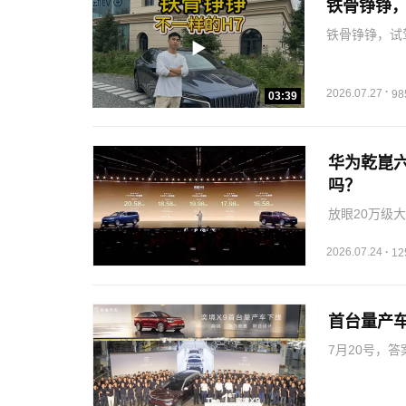
铁骨铮铮，
铁骨铮铮，试
·
2026.07.27
9
03:39
华为乾崑六
吗？
放眼20万级
顶配整合的产
重核心优势集
2026.07.24
·
1
叠加，我只…
首台量产
7月20号，
东风汽车董事
这排面，懂得
在高端…