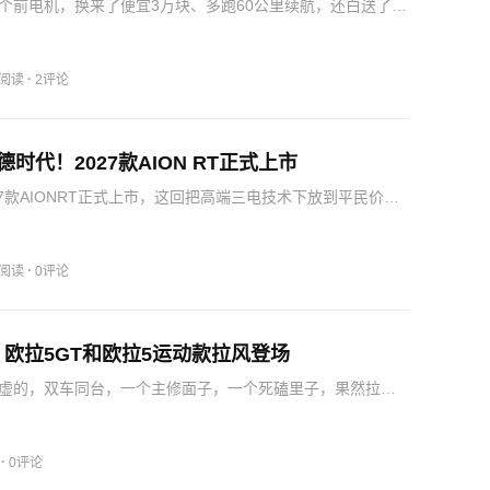
个前电机，换来了便宜3万块、多跑60公里续航，还白送了电
排双零重力座椅。换句话说，新款理想i8后驱长续航版给到的
都不低，续航还更长，主打就是一个配置错位，用更低的门
·
8阅读
2评论
时代！2027款AION RT正式上市
27款AIONRT正式上市，这回把高端三电技术下放到平民价
9.98‑12.38万元，全系标配宁德时代电池。2027款
给出不一样的解法，下放高端三电技术，普及高频刚需配置…
·
9阅读
0评论
欧拉5GT和欧拉5运动款拉风登场
虚的，双车同台，一个主修面子，一个死磕里子，果然拉风
法，这回欧拉是真把年轻人的躁动情绪给具象化了，接着我
这两款车到底燥在哪儿？把视线聚焦到长城汽车旗下哈弗、
欧拉…
·
0评论