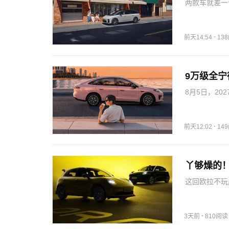
两款车就差一
动前备箱和前
基础配置一点
槛、更长…
·
前天14:54
13
9万级全宁德
8月5日，20
位，官方指导价
AIONRT
·
前天12:02
14
丫够燥的！
这回欧拉不玩
从不止一种写
们就来看看，
魏牌、坦克、
·
3天前
810阅读