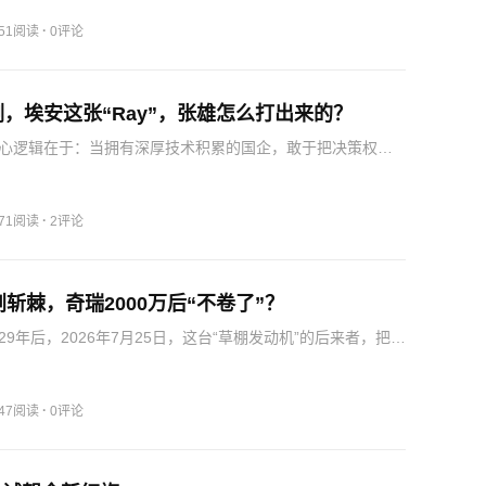
称，这并非官方引导行为，而是“第三方供应商操作引发的乌
·
051阅读
0评论
，埃安这张“Ray”，张雄怎么打出来的？
心逻辑在于：当拥有深厚技术积累的国企，敢于把决策权交
市场的带头人，用BU体制彻底击穿部门墙，并将昊铂的高端
给国民品牌，就能在存量博弈的夹缝中实现逆势增长。九年
安…
·
571阅读
2评论
荆斩棘，奇瑞2000万后“不卷了”？
9年后，2026年7月25日，这台“草棚发动机”的后来者，把奇
量推到了2000万辆。所以值得展开介绍的是，这第2000万辆
给了纯电车型——风云A9，其实这本身就是一张战略…
·
547阅读
0评论