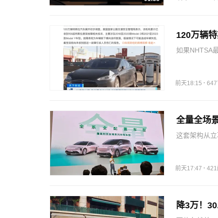
120万辆
如果NHTS
进调查，甚至
进展，可通过n
·
前天18:15
64
全量全场景
这套架构从立
样能系统级迭
项能力、优化
量…
·
前天17:47
42
降3万！3