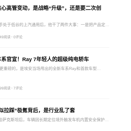
核心高管变动，是战略“升级”，还是要二次创
月接手处于低谷的上汽通用后，他干了两件大事：一是把产品定义
中国团队，推出由中国团队主导研发的“逍遥”超级融合架构，
UV、MPV，兼容纯电、插混、增程三种动力；二是推出别克
·
449阅读
0评论
系官宣！Ray 7年轻人的超级纯电轿车
更重磅的，是埃安当场甩出的全新车系Ray和首款车型
y，字典里是“光”，也是“发光”，念这个词嘴角会不自觉上扬，像
射线，有起点无终点，暗合埃安以十年为起点重新出发。
·
199阅读
7评论
似拉踩”极氪背后，是行业乱了套
境哈萨克斯坦后，车辆因长期定位境外触发车机内置安全保护机
音娱乐等功能被临时限制。7月27日下午，该事件曝光后，阿