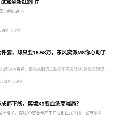
试驾全新红旗H7
驾全新红旗H7
·
85阅读
0评论
件套，却只要16.58万，东风奕派M8你心动了
大六座SUV赛道，很难找到第二款像东风奕派M8这般实现资源
品：华为乾崑生态、宁德时代电池，再叠加央企制造背书三
于一身，以及调校如此之好的底盘，综合产品力的壁垒层层
·
255阅读
0评论
车成都下线，奕境X9要血洗高端局？
答案揭晓了，奕境X9首台量产车在成都正式下线，省市领导、
长杨青、华为智能汽车解决方案BU副总裁迟林春悉数到场，
都懂。奕境X9不光是给消费者多了一个选择，更让“成都造”