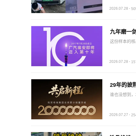
维塔方面回应
龙”，…
2026.07.28
·
5
九年磨一剑
这份样本的核
给懂技术、懂
技术红利反哺
磨一剑，在埃
2026.07.28
·
1
29年的披
谁也没想到，2
瑞全球累计销
的荣誉，它交
2026.07.27
·
2