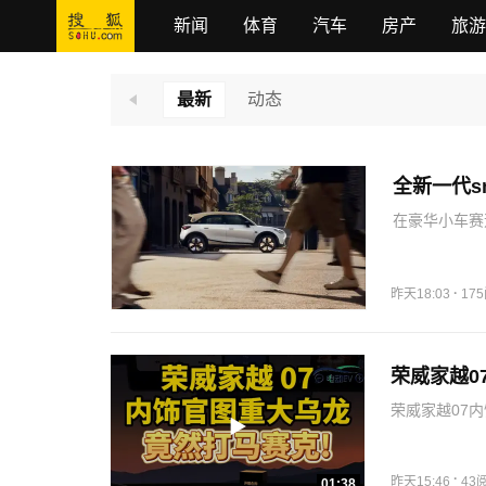
新闻
体育
汽车
房产
旅游
最新
动态
全新一代s
在豪华小车赛
它的核心产品
思考，我们跳
完整高阶…
·
昨天18:03
17
荣威家越0
荣威家越07
·
昨天15:46
43
01:38