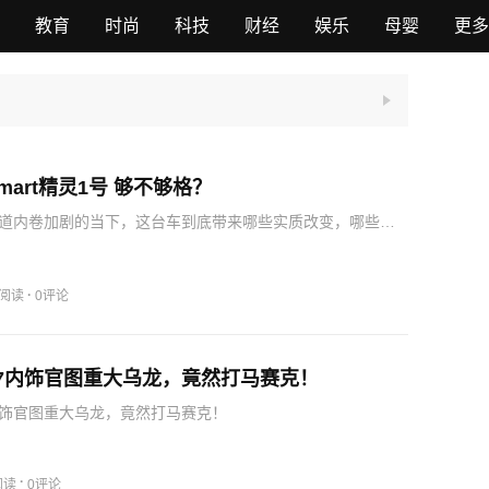
教育
时尚
科技
财经
娱乐
母婴
更多
mart精灵1号 够不够格？
道内卷加剧的当下，这台车到底带来哪些实质改变，哪些是
力，对比同价位竞品有何种差异，背后藏着品牌怎样的战略
出配置表，来深度分析下。smart这次把全套800V碳化硅、
·
5阅读
0评论
7内饰官图重大乌龙，竟然打马赛克！
内饰官图重大乌龙，竟然打马赛克！
·
阅读
0评论