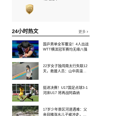
24小时热文
更多
国乒男单全军覆没！4人出战
WTT横滨冠军赛均无缘八强
22岁女子独闯南太行失联12
天，救援人员：山中高温、
超1米深野草蜱虫扎堆加大救
援难度
挺进决赛！U17国足点球3-1
河床U17 将再战阿森纳
17岁少年景区河道遇难：父
亲目睹涨水儿子被冲走，当