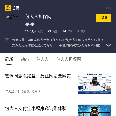
首页
包大人担保网
+订阅
16.0万+
73
14
5
阅读
内容
订阅
获赞
包大人是中国首家私人定制担保交易平台,致力于解决网络交易中,买
卖双方是先付款还是交付的的千古难题,确保买卖双方的合法利益，
作为公平公正、铁面无私的第三方机构，为诚信保驾护航，让骗子
无机可乘！
查看注册信息
最新
动态
包大人
包大人担保网
警惕网恋杀猪盘，莫让网恋变网贷
昨天15:43
·
0阅读
·
0评论
包大人支付宝小程序邀请您体验