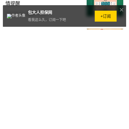
情提醒
包大人担保网
2023.06.21
·
0阅读
·
0评论
+订阅
看我这么久，订阅一下吧
包大人担保网祝广大青年五四青年
节快乐！
2023.05.04
·
157阅读
·
0评论
包大人担保网五一劳动节放假通
知！
2023.04.26
·
242阅读
·
0评论
热烈祝贺我司神狙科技通过国家高
新技术企业认定
2022.12.09
·
234阅读
·
0评论