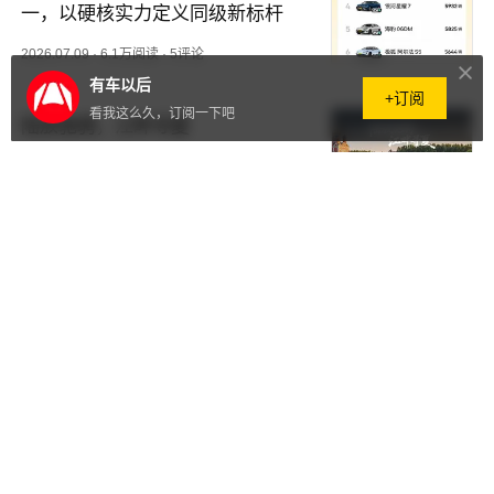
一，以硬核实力定义同级新标杆
2026.07.09
·
6.1万阅读
·
5评论
有车以后
+订阅
看我这么久，订阅一下吧
陆放驰骋，江畔寻夏
00:44
2026.07.09
·
1.5万阅读
·
0评论
福特柳州户外主题乐园正式落成 2
027款探险者同步全球首发
2026.07.07
·
739阅读
·
0评论
全场景挑战 小鹏GX VLA行吗?
11:52
2026.06.30
·
16.3万+阅读
·
0评论