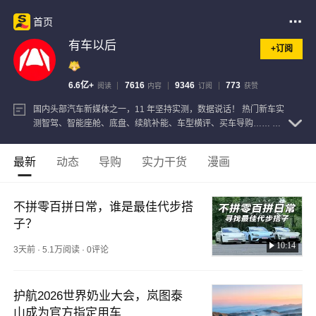
首页
有车以后
+订阅
6.6亿+
7616
9346
773
阅读
内容
订阅
获赞
国内头部汽车新媒体之一，11 年坚持实测，数据说话！ 热门新车实
测智驾、智能座舱、底盘、续航补能、车型横评、买车导购…… 买
车不踩坑，帮你推荐又好又便宜的新车，请关注“有车以后”！
查看
注册信息
最新
动态
导购
实力干货
漫画
不拼零百拼日常，谁是最佳代步搭
子？
10:14
3天前
·
5.1万阅读
·
0评论
护航2026世界奶业大会，岚图泰
山成为官方指定用车