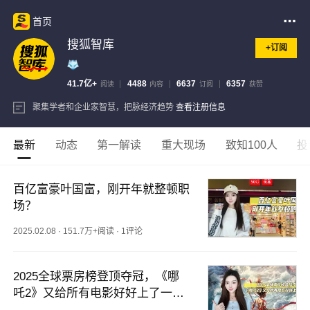
首页
搜狐智库
+订阅
41.7亿+
4488
6637
6357
阅读
内容
订阅
获赞
聚集学者和企业家智慧，把脉经济趋势
查看注册信息
最新
动态
第一解读
重大现场
致知100人
投
百亿富豪叶国富，刚开年就整顿职
场？
2025.02.08
·
151.7万+阅读
·
1评论
2025全球票房榜登顶夺冠，《哪
吒2》又给所有电影好好上了一
课！