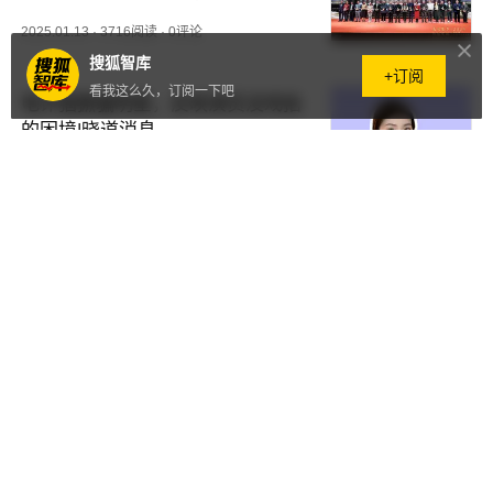
年度评选颁奖典礼圆满落幕
2025.01.13
·
3716阅读
·
0评论
搜狐智库
+订阅
看我这么久，订阅一下吧
电诈猖獗骗明星，反映演员没戏拍
的困境|晓道消息
2025.01.13
·
34.4万+阅读
·
0评论
怪兽充电宝宣布退市，共享市场迎
来变局？
2025.01.10
·
59.2万+阅读
·
1评论
春节你还会去泰国旅游吗？|晓道
消息
2025.01.09
·
50.5万+阅读
·
2评论