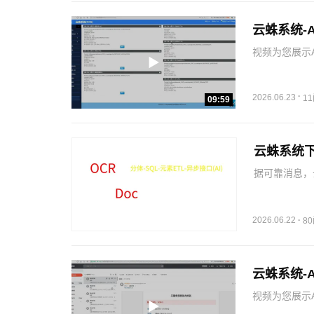
云蛛系统-
视频为您展示
数据结构化的
的异构数据适
·
2026.06.23
1
09:59
云蛛系统下
据可靠消息，
多人关心的OC
接口(AI)
2026.06.22
·
8
云蛛系统-A
视频为您展示A
(AI)】进行