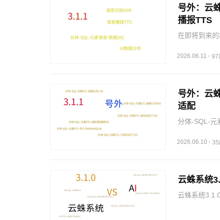
号外：云蛛
播报TTS
在即将到来的
个就是语音模
线化，甚至只
2026.06.11
·
9
可以识别…
号外：云蛛
适配
分体-SQL-元素
不同的智能硬
据，统一数据
2026.06.10
·
3
云蛛系统3
云蛛系统3.1
极大的丰富了
AIAgent