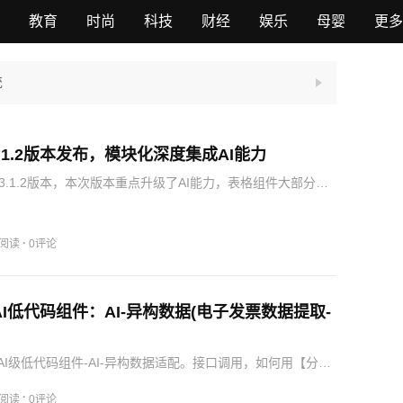
教育
时尚
科技
财经
娱乐
母婴
更多
统
.1.2版本发布，模块化深度集成AI能力
3.1.2版本，本次版本重点升级了AI能力，表格组件大部分支
增加了OCR、文本(电子发票等)解析等AI能力。采用AIOCR
的数据分析能力，将图片数据进行提取，然后进行数据…
·
4阅读
0评论
AI低代码组件：AI-异构数据(电子发票数据提取-
I级低代码组件-AI-异构数据适配。接口调用，如何用【分体-
TL-异步接口(AI)】实现电子发票的数据提取，并结构化输出，
·
系统的魅力！
1阅读
0评论