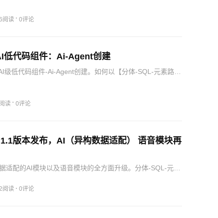
·
86阅读
0评论
I低代码组件：Ai-Agent创建
I级低代码组件-Ai-Agent创建。如何以【分体-SQL-元素路
构建AI Agent，让您领略云蛛系统的魅力！
·
5阅读
0评论
.1.1版本发布，AI（异构数据适配） 语音模块再
据适配的AI模块以及语音模块的全方面升级。分体-SQL-元素
I) 目前AI功能主要分四个大方向：AIAgent、AI语音邮件（数据
引擎(云蛛系统内部的三大引擎：规则、业务…
·
82阅读
0评论