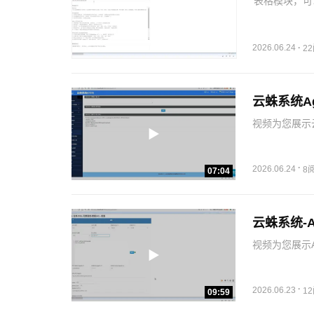
表格模块，可
这次升级，就
分析，然后邮
的AI报告…
2026.06.24
·
2
云蛛系统Ag
视频为您展示
从而更好的为
·
2026.06.24
8
07:04
云蛛系统-
视频为您展示A
力，从而极大
·
2026.06.23
1
09:59