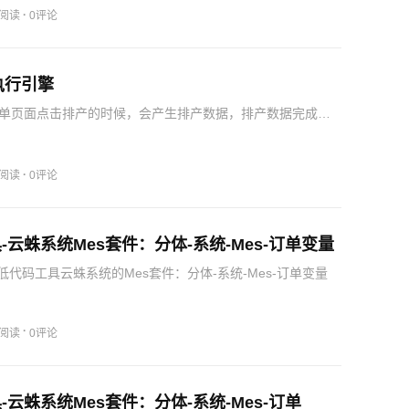
·
8阅读
0评论
执行引擎
单页面点击排产的时候，会产生排产数据，排产数据完成
单数据并根据排产数据的最小时间确定工单的启动时间。当
组的报工都完成了，则查看此工序是否属于检测工序，如果
序直接…
·
1阅读
0评论
-云蛛系统Mes套件：分体-系统-Mes-订单变量
代码工具云蛛系统的Mes套件：分体-系统-Mes-订单变量
·
5阅读
0评论
-云蛛系统Mes套件：分体-系统-Mes-订单