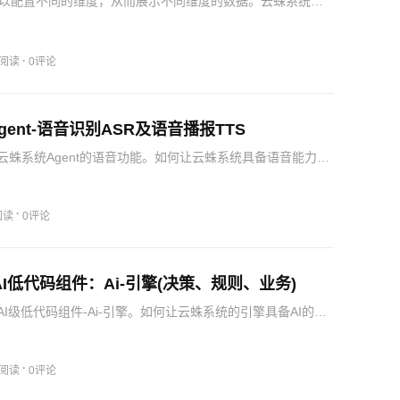
以配置不同的维度，从而展示不同维度的数据。云蛛系统的
是针对这些不同维度的数据，将这些数据送给AI让AI进行数据
件推送。这样就可以根据不同维度的，不同的人，发送不同
·
2阅读
0评论
ent-语音识别ASR及语音播报TTS
云蛛系统Agent的语音功能。如何让云蛛系统具备语音能力，
大众服务，让您领略云蛛系统的魅力！
·
阅读
0评论
AI低代码组件：Ai-引擎(决策、规则、业务)
I级低代码组件-Ai-引擎。如何让云蛛系统的引擎具备AI的能
的扩展业务领域，让您领略云蛛系统的魅力！
·
2阅读
0评论