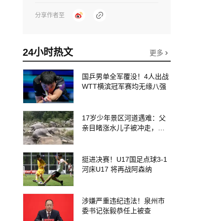
分享作者至
24小时热文
更多
国乒男单全军覆没！4人出战
WTT横滨冠军赛均无缘八强
17岁少年景区河道遇难：父
亲目睹涨水儿子被冲走，当
地排除上游泄洪，家属盼厘
清责任
挺进决赛！U17国足点球3-1
河床U17 将再战阿森纳
涉嫌严重违纪违法！泉州市
委书记张毅恭任上被查