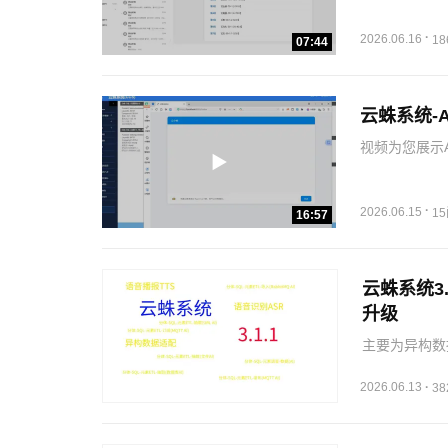
·
2026.06.16
1
07:44
云蛛系统-A
视频为您展示A
由-AI】为主
·
2026.06.15
1
16:57
云蛛系统3
升级
主要为异构数
语音-数据(A
分析）、AI
2026.06.13
·
3