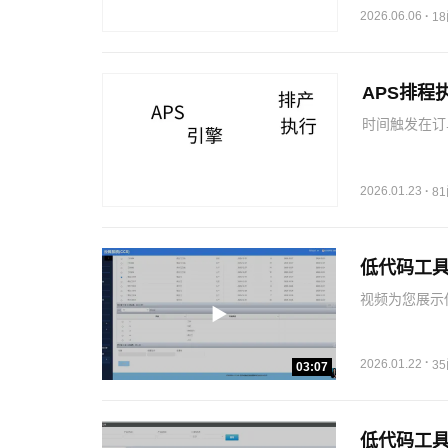
2026.06.06
·
1
APS排程
时间触发在订
后，会生成工
该工序所有班
不属于，此工
2026.01.23
·
8
低代码工具
视频为您展示低
·
2026.01.22
3
03:07
低代码工具