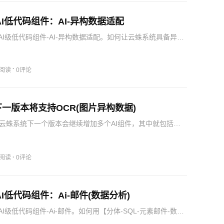
AI低代码组件：AI-异构数据适配
AI级低代码组件-AI-异构数据适配。如何让云蛛系统具备异构
能力，从而极大的扩展业务领域，这就是接入AI后，云蛛系统
配能力，让您领略云蛛系统的魅力！
·
1阅读
0评论
一版本将支持OCR(图片异构数据)
云蛛系统下一个版本会继续增加多个AI组件，其中就包括很
R功能。这个功能就在全新组件【分体-SQL-元素ETL-异步
】之中。这个组件属于ETL系列，用于接收各种接口的数据，…
·
0阅读
0评论
I低代码组件：Ai-邮件(数据分析)
I级低代码组件-Ai-邮件。如何用【分体-SQL-元素邮件-数据
AI数据分析，让您领略云蛛系统的魅力！