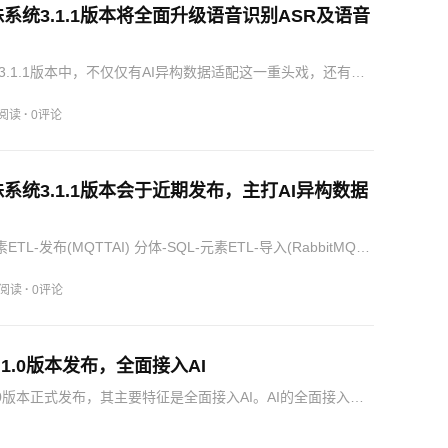
系统3.1.1版本将全面升级语音识别ASR及语音
3.1.1版本中，不仅仅有AI异构数据适配这一重头戏，还有一
块的全面升级。之前的云蛛系统语音模块很是简陋，为了离
能写汉语拼音进行拟声。但好歹有了语音功能，可以播报也
·
7阅读
0评论
系统3.1.1版本会于近期发布，主打AI异构数据
ETL-发布(MQTTAI) 分体-SQL-元素ETL-导入(RabbitMQAI)
件可以上传不同的数据，然后由AI清洗转换成为结构化的数
格式，然后就可以处理了。R…
·
5阅读
0评论
.1.0版本发布，全面接入AI
.0版本正式发布，其主要特征是全面接入AI。AI的全面接入，
云蛛系统的适配范围。目前AI功能主要分三个大方向：
、AI邮件以及AI引擎(云蛛系统内部的三大引擎：规则、业务…