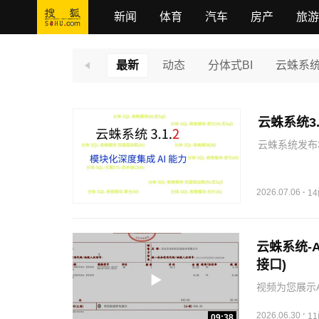
新闻
体育
汽车
房产
旅游
最新
动态
分体式BI
云蛛系
云蛛系统3
云蛛系统发布
持了AI，同时
能力以及AI
2026.07.06
·
1
云蛛系统-
接口)
视频为您展示A
SQL-元素E
·
让您领略云蛛
2026.06.30
1
09:38