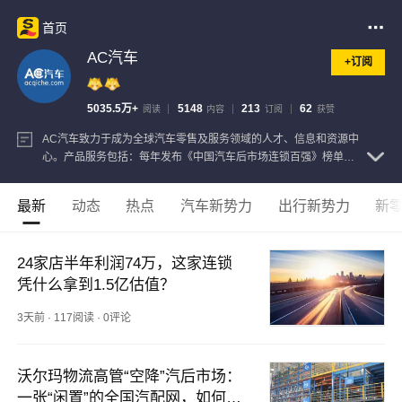
首页
AC汽车
+订阅
5035.5万+
5148
213
62
阅读
内容
订阅
获赞
AC汽车致力于成为全球汽车零售及服务领域的人才、信息和资源中
心。产品服务包括：每年发布《中国汽车后市场连锁百强》榜单，
与上海交大合作开办“中国汽车连锁经营EMBA高级总裁班”，举办“汽
车零售与服务业投资峰会”&千人以上规模“汽车后市场连锁发展论坛
最新
动态
热点
汽车新势力
出行新势力
新
查看注册信息
24家店半年利润74万，这家连锁
凭什么拿到1.5亿估值？
3天前
·
117阅读
·
0评论
沃尔玛物流高管“空降”汽后市场：
一张“闲置”的全国汽配网，如何抓