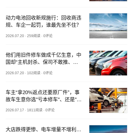
动力电池回收新规施行：回收商违
规、车企一起罚，谁最先坐不住？
2026.07.20
·
259阅读
·
0评论
他们用旧件修车做成千亿生意，中
国却“主机封杀、保司不敢推、修
理厂怕担责”，怎么破？
2026.07.20
·
102阅读
·
0评论
车主“拿20%返点还要原厂件”，事
故车生意你选"亏本修车"、还是"冒
险赚钱"？
2026.07.17
·
1811阅读
·
0评论
大店跌得更惨、电车增量不增利…