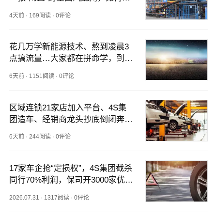
到三门赚钱的生意？
4天前
·
169阅读
·
0评论
花几万学新能源技术、熬到凌晨3
点搞流量…大家都在拼命学，到底
谁赚钱了？
6天前
·
1151阅读
·
0评论
区域连锁21家店加入平台、4S集
团造车、经销商龙头抄底倒闭奔驰
店…行业在加速变迁？|7月看点
6天前
·
244阅读
·
0评论
17家车企抢“定损权”，4S集团截杀
同行70%利润，保司开3000家优选
店...事故车生态迎来剧变？
2026.07.31
·
1317阅读
·
0评论