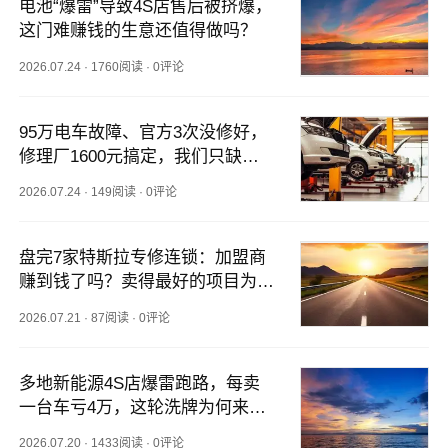
电池“爆雷”导致4S店售后被挤爆，
这门难赚钱的生意还值得做吗？
2026.07.24
·
1760阅读
·
0评论
95万电车故障、官方3次没修好，
修理厂1600元搞定，我们只缺一
个公平竞争的机会？
2026.07.24
·
149阅读
·
0评论
盘完7家特斯拉专修连锁：加盟商
赚到钱了吗？卖得最好的项目为什
么是它？
2026.07.21
·
87阅读
·
0评论
多地新能源4S店爆雷跑路，每卖
一台车亏4万，这轮洗牌为何来得
这么快？
2026.07.20
·
1433阅读
·
0评论