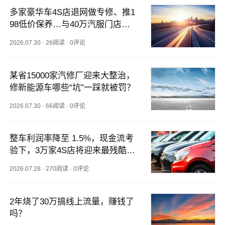
多家豪华车4S店退网做专修、推1
98低价保养…与40万汽服门店贴
身肉搏，谁能笑到最后？
2026.07.30
·
26阅读
·
0评论
某省15000家汽修厂迎来大整治，
修新能源车哪些“坑”一踩就被罚？
2026.07.30
·
66阅读
·
0评论
整车利润率降至 1.5%，现金流考
验下，3万家4S店将迎来最残酷洗
牌
2026.07.28
·
270阅读
·
0评论
2年烧了30万搞线上流量，赚钱了
吗？