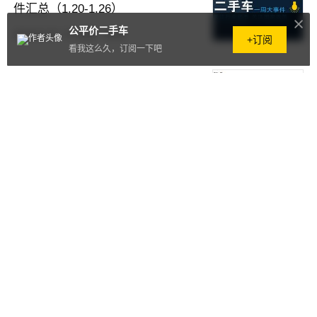
件汇总（1.20-1.26）
公平价二手车
2018.01.29
·
671阅读
·
0评论
+订阅
看我这么久，订阅一下吧
从公平价大数据看2017年二手车
市场中的“网红”车
2018.01.26
·
1644阅读
·
0评论
周报｜二手车行业一周大事件汇总
（1.13-1.19）
2018.01.23
·
334阅读
·
0评论
公平价整理：二手车行业一周大事
件汇总（1.6-1.12）
2018.01.15
·
222阅读
·
0评论