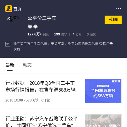
首页
公平价二手车
+订阅
127.6万+
199
7
0
阅读
内容
订阅
获赞
独立第三方二手车估值，无关买卖，免费为您的爱车估值
查看注册
信息
最新
动态
行业数据｜2018年Q3全国二手车
市场行情报告，在售车源588万辆
2018.10.08
·
578阅读
·
0评论
行业重磅：苏宁汽车战略联手公平
价， 共同打造“苏宁优选二手车”