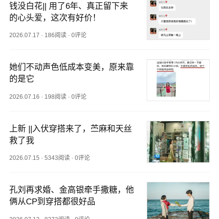
钱没白花|| 用了6年、真正留下来
的心头爱，这次有好价！
2026.07.17
·
186阅读
·
0评论
她们不动声色低成本变美，原来靠
的是它
2026.07.16
·
198阅读
·
0评论
上新 ||入伏穿搭来了，苎麻和天丝
救了我
2026.07.15
·
5343阅读
·
0评论
孔刘再求婚、金高银牵手撒糖，他
俩从CP到穿搭都很好品