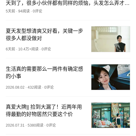
天到了，很多小伙伴都有同样的烦恼，头发怎么弄才能
既凉快又好看？昨晚发了夏日发型小妙招，后台一下子
5天前
·
94阅读
·
0评论
热闹起来。有读者说“好详细，手残党也能看会”，还有
人直接在评论区互相种草新方法，果然大家的智慧才是
夏天发型想清爽又好看，关键一步
最全的，看完又涨了一波知识！如果你们还有其他私藏
很多人都没做对
的夏日清凉发型，欢迎来评论区分享呀~温习其他推送
——旅行战利品来了，果然好心情买回来的东西都特别
6天前
·
10.4万+阅读
·
0评论
好看！买了吊带内搭不知道穿啥？这一篇解决夏日穿衣
烦恼。祝大家晚安好梦：）
生活真的需要那么一两件有确定感
的小事
2026.08.02
·
432阅读
·
0评论
真爱大牌|| 捡到大漏了！近两年用
得最勤的好物居然只要这个价
2026.07.31
·
5380阅读
·
0评论