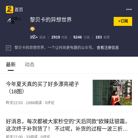
首页
黎贝卡的异想世界
+订阅
3亿+
2919
9246
183
阅读
内容
订阅
获赞
黎贝卡的异想世界，一个让时尚更有趣的公众号。
查看注册信息
最新
动态
今年夏天真的买了好多漂亮裙子
（18图）
昨天22:03
·
1088阅读
·
0评论
好消息，每次都被大家秒空的“天后同款”欧臻廷银霜，
这次终于补到货了！ 不过呢，补货的过程一波三折，
本来国内是没货了，我们去英国仓库那边软磨硬泡，才
前天22:00
·
33阅读
·
0评论