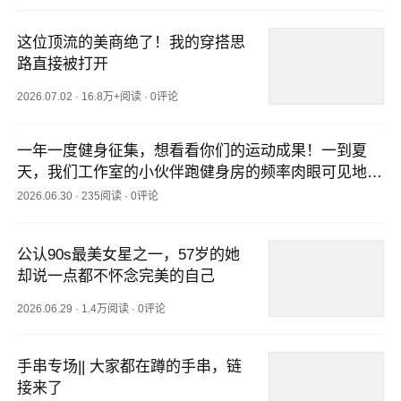
这位顶流的美商绝了！我的穿搭思
路直接被打开
2026.07.02
·
16.8万+阅读
·
0评论
一年一度健身征集，想看看你们的运动成果！一到夏
天，我们工作室的小伙伴跑健身房的频率肉眼可见地勤
了，后台也有好多读者在呼唤“运动健身”推送。那今天
2026.06.30
·
235阅读
·
0评论
就来个一年一度的“健身成果”征集——“做了什么运动，
怎么坚持下来的，带来了哪些新变化？”聊聊你们平时
公认90s最美女星之一，57岁的她
都是怎么“迈开腿”的，除了去健身房，有哪些低门槛的
却说一点都不怀念完美的自己
微运动习惯？比如怎么做到不久坐、有哪些可以随手练
的小工具、怎么见缝插针地动起来（又是怎么哄着自己
2026.06.29
·
1.4万阅读
·
0评论
坚持的——养狗遛狗、拉个闺蜜打卡群，都算！）“管
住嘴”的部分也欢迎分享，比如少食多餐、16+8轻断
食、每天8杯水打卡、调
手串专场|| 大家都在蹲的手串，链
接来了