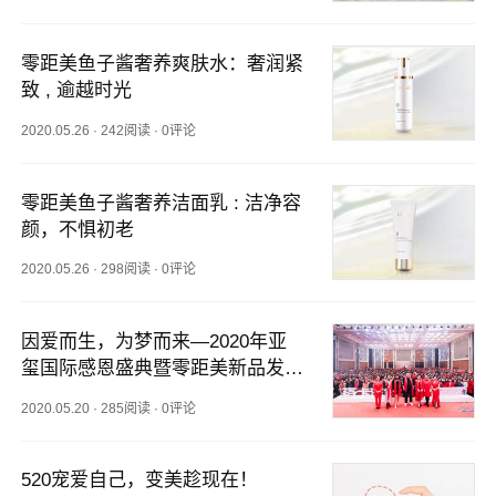
零距美鱼子酱奢养爽肤水：奢润紧
致 , 逾越时光 
2020.05.26
·
242阅读
·
0评论
零距美鱼子酱奢养洁面乳 : 洁净容
颜，不惧初老
2020.05.26
·
298阅读
·
0评论
因爱而生，为梦而来—2020年亚
玺国际感恩盛典暨零距美新品发布
会华丽落幕 ！
2020.05.20
·
285阅读
·
0评论
520宠爱自己，变美趁现在！