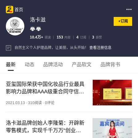
首页
洛卡滋
+订阅
10.4万+
153
4
3
阅读
内容
订阅
获赞
自然主义个人护理品牌，让美丽，从头开始！
查看注册信息
最新
动态
品牌活动
产品软文
品牌背书
亚玺国际荣获中国化妆品行业最具
影响力品牌和AAA级重合同守信用
企业两项大奖
2021.03.13
·
310阅读
·
0评论
洛卡滋品牌创始人李隆菊：开辟新
零售模式，实现千千万万“创业
梦”！