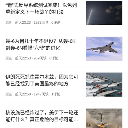
“箭”式反导系统测试完成！以色列
重新定义下一场战争的打法
原创
前天23:23
·
1333阅读
·
0评论
轰-6为何几十年不退役？从轰-6K
到轰-6N看懂“六爷”的进化
原创
前天22:53
·
969阅读
·
0评论
伊朗死死抓住霍尔木兹，因为它可
能已经找到了美国最疼的地方
原创
前天22:50
·
1947阅读
·
1评论
核设施已经炸过了，美伊下一轮还
能打什么？真正危险的目标可能浮
出水面