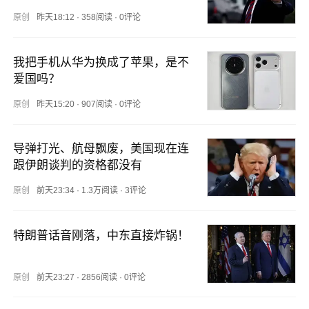
原创
昨天18:12
·
358阅读
·
0评论
我把手机从华为换成了苹果，是不
爱国吗？
原创
昨天15:20
·
907阅读
·
0评论
导弹打光、航母飘废，美国现在连
跟伊朗谈判的资格都没有
原创
前天23:34
·
1.3万阅读
·
3评论
特朗普话音刚落，中东直接炸锅！
原创
前天23:27
·
2856阅读
·
0评论