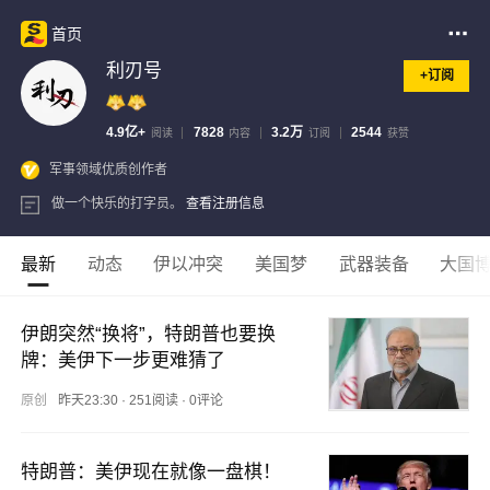
首页
利刃号
+订阅
4.9亿+
7828
3.2万
2544
阅读
内容
订阅
获赞
军事领域优质创作者
做一个快乐的打字员。
查看注册信息
最新
动态
伊以冲突
美国梦
武器装备
大国
伊朗突然“换将”，特朗普也要换
牌：美伊下一步更难猜了
原创
昨天23:30
·
251阅读
·
0评论
特朗普：美伊现在就像一盘棋！