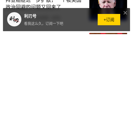
拜登癌症进一步扩散，一个被美国
政治回避的问题又回来了
利刃号
原创
前天11:35
·
365阅读
·
0评论
+订阅
看我这么久，订阅一下吧
想靠美国20亿援助躺平，约旦最后
成了替人挡导弹的冤大头
原创
3天前
·
2010阅读
·
0评论
俩指挥官直接阵亡，以色列这步棋
把自己绕进泥潭了
原创
3天前
·
8641阅读
·
0评论
吹了几十年的美军弹药库，现在连
萨德都快打没了，脸都丢尽了
原创
3天前
·
2075阅读
·
1评论