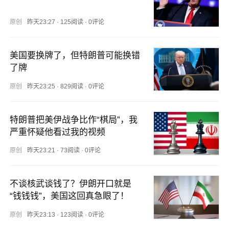
原创
昨天23:27
·
125阅读
·
0评论
美国要换牌了，但特朗普可能换错
了牌
原创
昨天23:25
·
829阅读
·
0评论
特朗普把美伊战争比作“棋局”，我
严重怀疑他看过我的视频
原创
昨天23:21
·
73阅读
·
0评论
不谈核武谈钱了？伊朗开口就是
“钱钱钱”，美国这回真急眼了！
原创
昨天23:13
·
123阅读
·
0评论