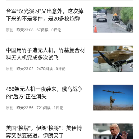
台军“汉光演习”又出意外，这次掉
下来的不是零件，是20多枚炮弹
原创
昨天23:08
·
67阅读
·
0评论
中国用竹子造无人机，竹基复合材
料无人机完成多次试飞
原创
昨天23:02
·
2470阅读
·
0评论
456架无人机一夜袭来，俄乌战争
的“后方”正在消失
原创
昨天22:56
·
721阅读
·
1评论
美国“换牌”，伊朗“换将”：美伊博
弈突然变赛道，伊朗笑了